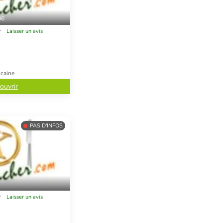
06
Laisser un avis
icaine
ouvrir
PAS D'INFOS
Laisser un avis