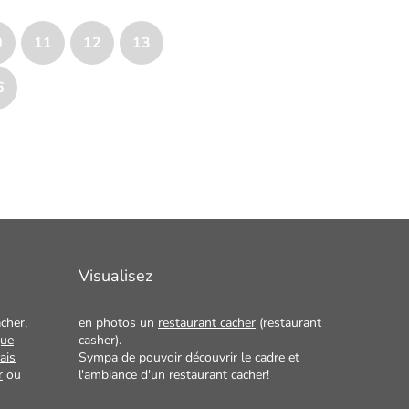
0
11
12
13
6
Visualisez
cher,
en photos un
restaurant cacher
(restaurant
que
casher).
ais
Sympa de pouvoir découvrir le cadre et
r
ou
l'ambiance d'un restaurant cacher!