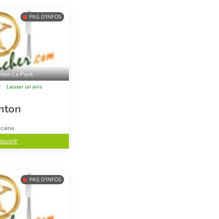
PAS D'INFOS
nton Le Pont
Laisser un avis
nton
icaine
ouvrir
PAS D'INFOS