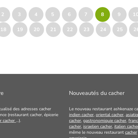
2
3
4
5
6
7
8
9
1
18
19
20
21
22
23
24
25
2
re
Nouveautés du cacher
tualisé des adresses cacher
Le nouveau restaurant ashkenaze ca
nce (restaurant cacher, épicerie
indien cacher
,
oriental cacher
,
asiati
ur cacher
...).
cacher
,
gastronomiquie cacher
,
franc
cacher
,
israelien cacher
,
italien cache
même le nouveau restaurant
cacher