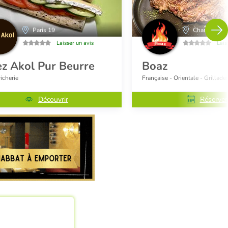
Paris 19
Charenton L
Laisser un avis
Lais
z Akol Pur Beurre
Boaz
cherie
Française - Orientale - Grillade
Découvrir
Réserver