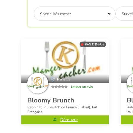
Spécialités cacher
Survei
PAS D'INFOS
Paris 11
Laisser un avis
Bloomy Brunch
B
Rabbinat Loubavitch de France (Habad), lait
Rabb
Française
Ital
Découvrir