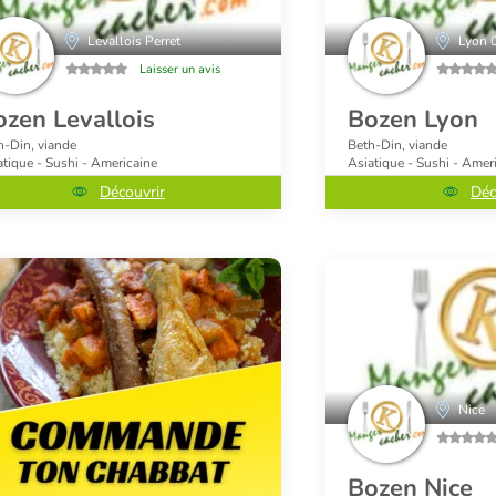
Levallois Perret
Lyon 
Laisser un avis
ozen Levallois
Bozen Lyon
h-Din, viande
Beth-Din, viande
atique - Sushi - Americaine
Asiatique - Sushi - Amer
Découvrir
Déc
Nice
Bozen Nice