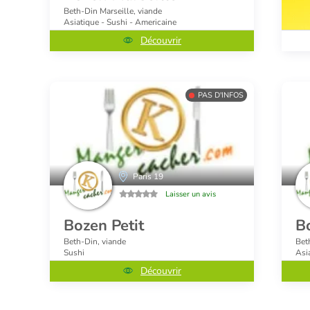
Beth-Din Marseille, viande
Asiatique - Sushi - Americaine
Découvrir
PAS D'INFOS
Paris 19
Laisser un avis
Bozen Petit
B
Beth-Din, viande
Bet
Sushi
Asi
Découvrir