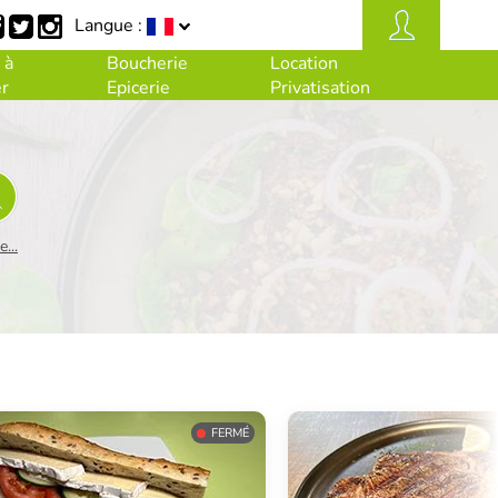
Langue :
 à
Boucherie
Location
r
Epicerie
Privatisation
...
FERMÉ