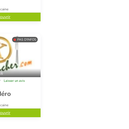
icaine
ouvrir
PAS D'INFOS
16
Laisser un avis
déro
icaine
ouvrir