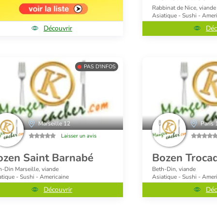
Rabbinat de Nice, viande
Asiatique - Sushi - Amer
Découvrir
Déc
PAS D'INFOS
Marseille 12
Paris 
Laisser un avis
ozen Saint Barnabé
Bozen Troca
h-Din Marseille, viande
Beth-Din, viande
atique - Sushi - Americaine
Asiatique - Sushi - Amer
Découvrir
Déc