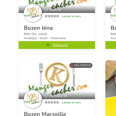
Paris 16
Laisser un avis
Bozen Iéna
B
Beth-Din, viande
Bet
Asiatique - Sushi - Americaine
Asi
Découvrir
PAS D'INFOS
Marseille 08
Laisser un avis
Bozen Marseille