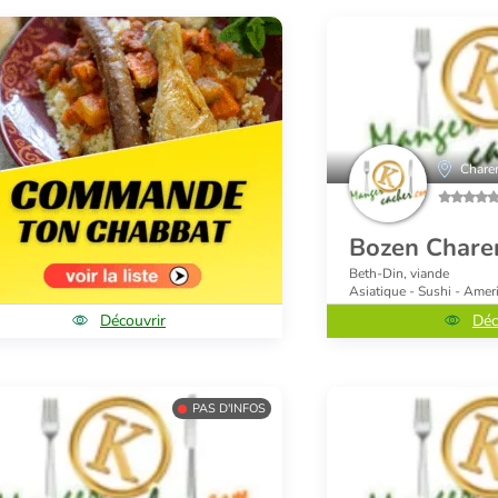
Chare
Bozen Chare
Beth-Din, viande
Asiatique - Sushi - Amer
Découvrir
Déc
PAS D'INFOS