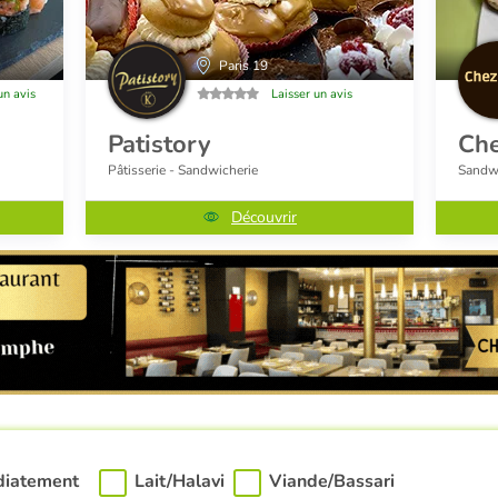
Paris 19
un avis
Laisser un avis
Patistory
Che
Pâtisserie - Sandwicherie
Sandwi
Découvrir
diatement
Lait/Halavi
Viande/Bassari