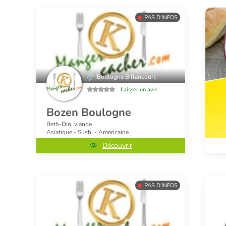
PAS D'INFOS
Boulogne Billancourt
Laisser un avis
Bozen Boulogne
Beth-Din, viande
Asiatique - Sushi - Americaine
Découvrir
PAS D'INFOS