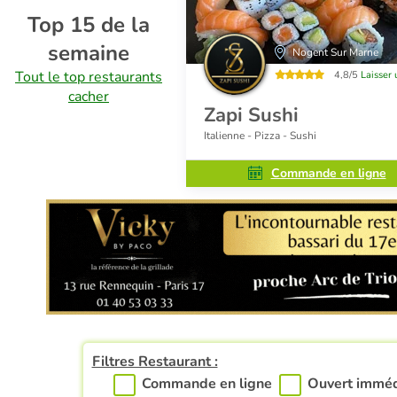
Top 15 de la
semaine
Paris 17
Nogent Sur Marne
Tout le top restaurants
4,5/5
Laisser un avis
4,8/5
Laisser 
cacher
Zapi Sushi
Italienne - Pizza - Sushi
ommande en ligne
Commande en ligne
Filtres Restaurant :
Commande en ligne
Ouvert immé