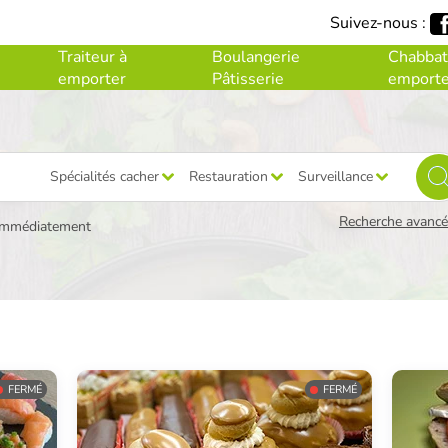
Suivez-nous :
Traiteur à
Boulangerie
Chabbat
emporter
Pâtisserie
emporte
Spécialités cacher
Restauration
Surveillance
Recherche avancée
immédiatement
FERMÉ
FERMÉ