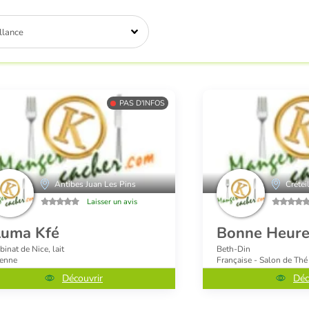
llance
PAS D'INFOS
Antibes Juan Les Pins
Crétei
Laisser un avis
luma Kfé
Bonne Heure
inat de Nice, lait
Beth-Din
ienne
Française - Salon de Thé
Découvrir
Déc