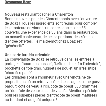
Restaurant Boaz
Nouveau restaurant cacher à Charenton
Bonne nouvelle pour les Charentonnais avec l'ouverture
de Boaz ! Tous les ingrédients sont réunis pour combler
les amateurs de viande: un cadre spacieux de 55
couverts, une expérience de 30 ans dans la restauration,
un accueil chaleureux, de belles portions, des kémias
d'entrée offertes... le maître-mot chez Boaz est
"générosité'.
Une carte israélo-orientale
La conviviallité de Boaz se retrouve dans les entrées à
partager : "houmous bassar", "kefta de boeuf à l'orientale",
brochette de foie gras, nuggets de poulet, un irresisitlbe
"chou fleu pané"...
Les grillades sont à l'honneur avec une vingtaine de
propositions où on retrouve côtelettes d'agneau, merguez,
parguit, côte de veau à l'os, côte de boeuf 500 grammes,
un "duo foie de veau/coeur de veau"... Mention spéciale
pour les superbes pièces d'entrecôte de boeuf maturées
au fondant et au goût uniques !