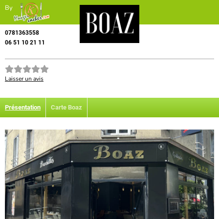
By
0781363558
06 51 10 21 11
Laisser un avis
Présentation
Carte Boaz