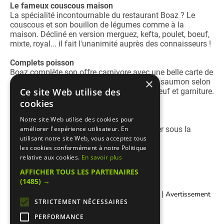
Le fameux couscous maison
La spécialité incontournable du restaurant Boaz ? Le
couscous et son bouillon de légumes comme à la
maison. Décliné en version merguez, kefta, poulet, boeuf,
mixte, royal... il fait l'unanimité auprès des connaisseurs !
Complets poisson
Boaz complète son offre carnivore avec une belle carte de
×
poissons frits ou grillés (bar daurade, sole, saumon selon
Ce site Web utilise des
arrivage ) accompagnés de salade cuite, oeuf et garniture.
cookies
Restaurant climatisé
Notre site Web utilise des cookies pour
Le restaurant Boaz est un restaurant cacher sous la
améliorer l'expérience utilisateur. En
surveillance du Beth-Din de Paris.
utilisant notre site Web, vous acceptez tous
les cookies conformément à notre Politique
relative aux cookies.
En savoir plus
AFFICHER TOUS LES PARTENAIRES
(1485) →
|
|
Contacter Manger cacher
Qui sommes-nous ?
Avertissement
STRICTEMENT NÉCESSAIRES
Légal
PERFORMANCE