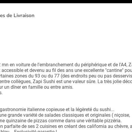
es de Livraison
2 mn en voiture de l'embranchement du périphérique et de l'A4, Z
 accessible et devenu au fil des ans une excellente "cantine" pou
rtaines zones du 93 ou du 77 (des endroits peu ou pas desservis
entre collègues, Zapi Sushi est une valeur sûre. La très jolie déc
r un dîner en famille ou entre amis.
s.
gastronomie italienne copieuse et la légèreté du sushi...
e grande variété de salades classiques et originales ( niçoise,
d'une quinzaine de pizzas comme dans une véritable pizzéria.
ion parfaite de ses 2 cuisines en créant des california au chèvre, 
leu... Exclusivité garantie !