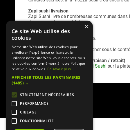
Zapi sushi livraison
Zapi Sushi livre de nombreuses communes dans le
de commande respectifs)
×
Ce site Web utilise des
Zapi Sushi Take Away
cookies
Venez chercher votre commande.
Notre site Web utilise des cookies pour
Zapi Sushi est un restaurant cacher sous le contrô
améliorer l'expérience utilisateur. En
utilisant notre site Web, vous acceptez tous
Service commande en ligne (livraison / retrait)
les cookies conformément à notre Politique
Retrouvez la
carte livraison Zapi Sushi
sur la pla
relative aux cookies.
En savoir plus
sécurisé)
AFFICHER TOUS LES PARTENAIRES
(1485) →
STRICTEMENT NÉCESSAIRES
PERFORMANCE
CIBLAGE
FONCTIONNALITÉ