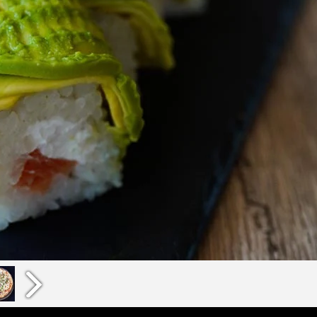
13:45
14
14:30
14