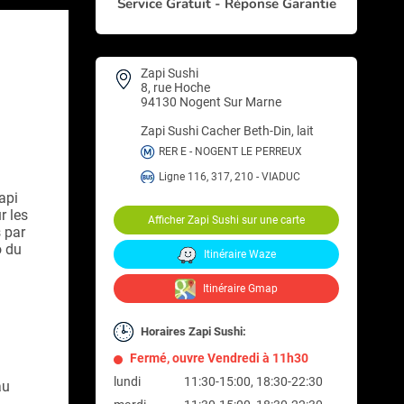
Service Gratuit - Réponse Garantie
Zapi Sushi
8, rue Hoche
94130 Nogent Sur Marne
Zapi Sushi
Cacher Beth-Din, lait
RER E - NOGENT LE PERREUX
Ligne 116, 317, 210 - VIADUC
api
r les
Afficher Zapi Sushi sur une carte
 par
o du
Itinéraire Waze
Itinéraire Gmap
Horaires Zapi Sushi:
Fermé, ouvre Vendredi à 11h30
lundi
11:30-15:00, 18:30-22:30
au