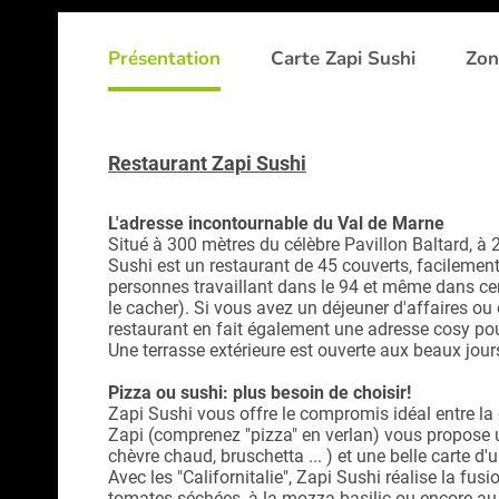
Présentation
Carte Zapi Sushi
Zon
Restaurant Zapi Sushi
L'adresse incontournable du Val de Marne
Situé à 300 mètres du célèbre Pavillon Baltard, à 
Sushi est un restaurant de 45 couverts, facilement
personnes travaillant dans le 94 et même dans ce
le cacher). Si vous avez un déjeuner d'affaires ou 
restaurant en fait également une adresse cosy pou
Une terrasse extérieure est ouverte aux beaux jour
Pizza ou sushi: plus besoin de choisir!
Zapi Sushi vous offre le compromis idéal entre la 
Zapi (comprenez "pizza" en verlan) vous propose un
chèvre chaud, bruschetta ... ) et une belle carte 
Avec les "Californitalie", Zapi Sushi réalise la fus
tomates séchées, à la mozza basilic ou encore au b