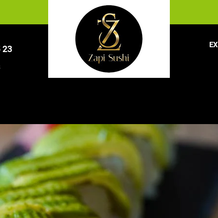
EX
5 23
3