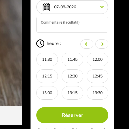
heure :
:00
14:15
11:30
11:45
12:00
13:45
:45
12:15
12:30
12:45
14:30
13:00
13:15
13:30
Réserver