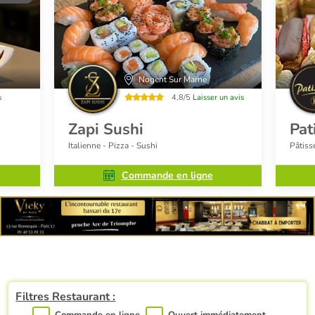
Nogent Sur Marne
s
4,8/5
Laisser un avis
Zapi Sushi
Pat
Italienne - Pizza - Sushi
Pâtiss
Commande en ligne
Filtres Restaurant :