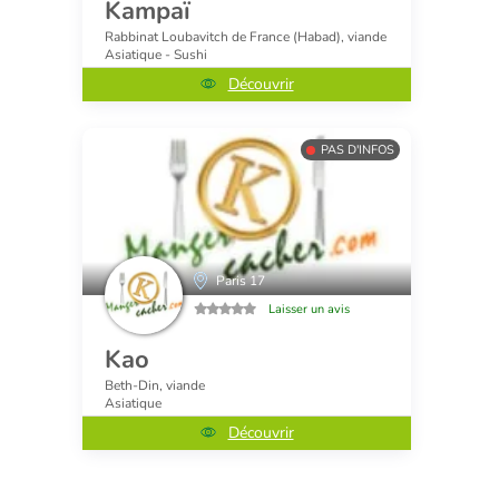
Kampaï
Rabbinat Loubavitch de France (Habad), viande
Asiatique - Sushi
Découvrir
PAS D'INFOS
Paris 17
Laisser un avis
Kao
Beth-Din, viande
Asiatique
Découvrir