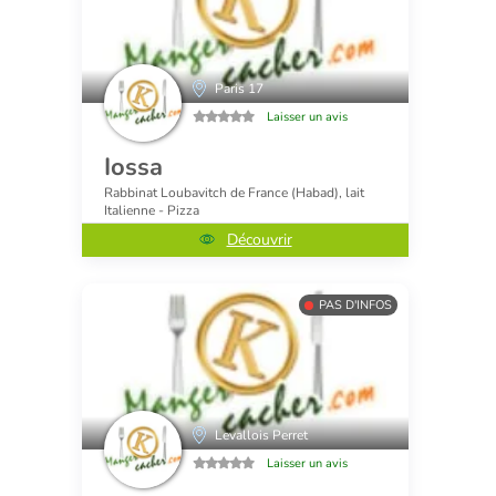
Paris 17
Laisser un avis
Iossa
Rabbinat Loubavitch de France (Habad), lait
Italienne - Pizza
Découvrir
PAS D'INFOS
Levallois Perret
Laisser un avis