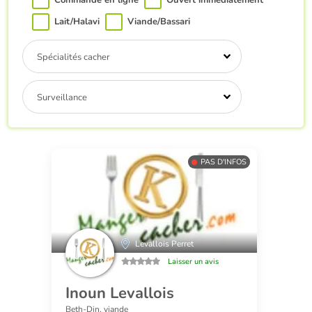
Commande en ligne
Ouvert immédiatement
Lait/Halavi
Viande/Bassari
Spécialités cacher
Surveillance
PAS D'INFOS
Levallois Perret
Laisser un avis
Inoun Levallois
Beth-Din, viande