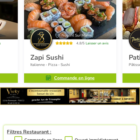
Nogent Sur Marne
s
4,8/5
Laisser un avis
Zapi Sushi
Pat
Italienne - Pizza - Sushi
Pâtiss
Commande en ligne
Filtres Restaurant :