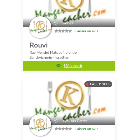
Cannes
Laisser un avis
Rouvi
Rav Mendel Matusof, viande
Sandwicherie - Israélien
Découvrir
PAS D'INFOS
Levallois Perret
Laisser un avis