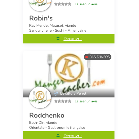
Laisser un avis
Robin's
Rav Mendel Matusof, viande
Sandwicherie - Sushi - Americaine
Découvrir
PAS D'INFOS
Levallois Perret
Laisser un avis
Rodchenko
Beth-Din, viande
Orientale - Gastronomie française
Découvrir