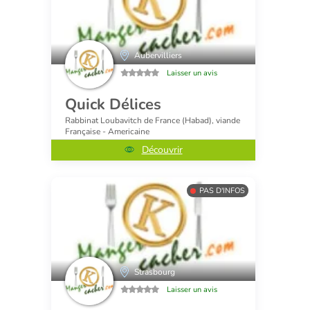
Aubervilliers
Laisser un avis
Quick Délices
Rabbinat Loubavitch de France (Habad), viande
Française - Americaine
Découvrir
PAS D'INFOS
Strasbourg
Laisser un avis