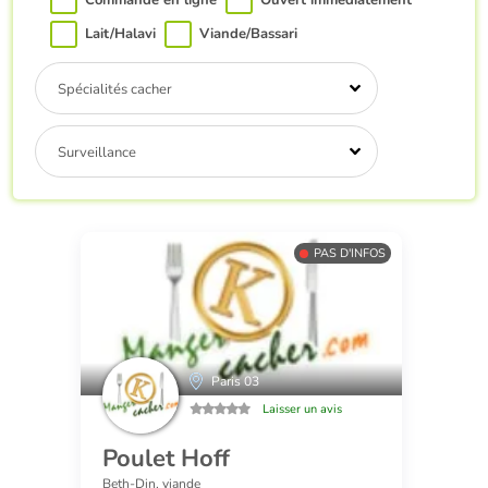
Commande en ligne
Ouvert immédiatement
Lait/Halavi
Viande/Bassari
Spécialités cacher
Surveillance
PAS D'INFOS
Paris 03
Laisser un avis
Poulet Hoff
Beth-Din, viande