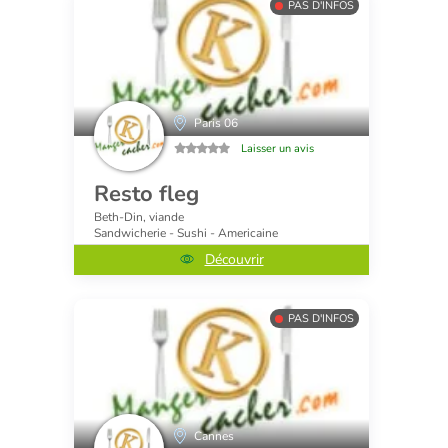
PAS D'INFOS
Paris 06
Laisser un avis
Resto fleg
Beth-Din, viande
Sandwicherie - Sushi - Americaine
Découvrir
PAS D'INFOS
Cannes