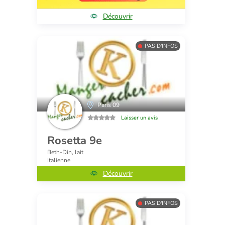
Découvrir
PAS D'INFOS
Paris 09
Laisser un avis
Rosetta 9e
Beth-Din, lait
Italienne
Découvrir
PAS D'INFOS