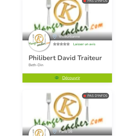
PAS D'INFOS
Villeurbanne
Laisser un avis
Philibert David Traiteur
Beth-Din
Découvrir
PAS D'INFOS
Paris 16