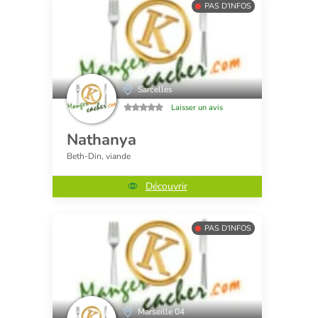
PAS D'INFOS
Sarcelles
Laisser un avis
Nathanya
Beth-Din, viande
Découvrir
PAS D'INFOS
Marseille 04