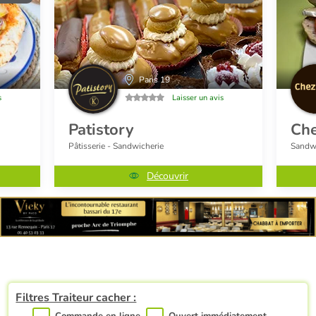
Paris 19
s
Laisser un avis
Patistory
Che
Pâtisserie - Sandwicherie
Sandwi
Découvrir
Filtres Traiteur cacher :