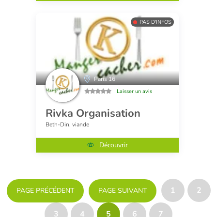
PAS D'INFOS
Paris 16
Laisser un avis
Rivka Organisation
Beth-Din, viande
Découvrir
1
2
PAGE PRÉCÉDENT
PAGE SUIVANT
3
4
5
6
7