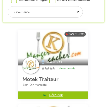
Commande en ligne
Ouvert immédiatement
Surveillance
PAS D'INFOS
Marseille 12
Laisser un avis
Motek Traiteur
Beth-Din Marseille
Découvrir