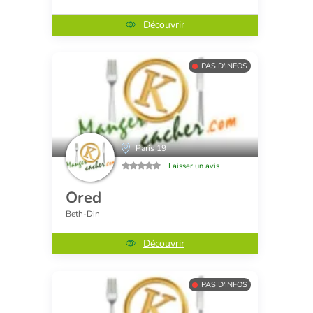
Découvrir
PAS D'INFOS
Paris 19
Laisser un avis
Ored
Beth-Din
Découvrir
PAS D'INFOS