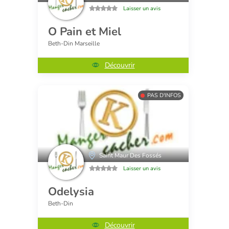
Laisser un avis
O Pain et Miel
Beth-Din Marseille
Découvrir
PAS D'INFOS
Saint Maur Des Fossés
Laisser un avis
Odelysia
Beth-Din
Découvrir