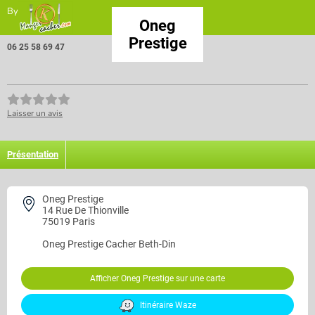
By
Oneg
Prestige
06 25 58 69 47
Laisser un avis
Présentation
Oneg Prestige
14 Rue De Thionville
75019 Paris
Oneg Prestige
Cacher Beth-Din
Afficher Oneg Prestige sur une carte
Itinéraire Waze