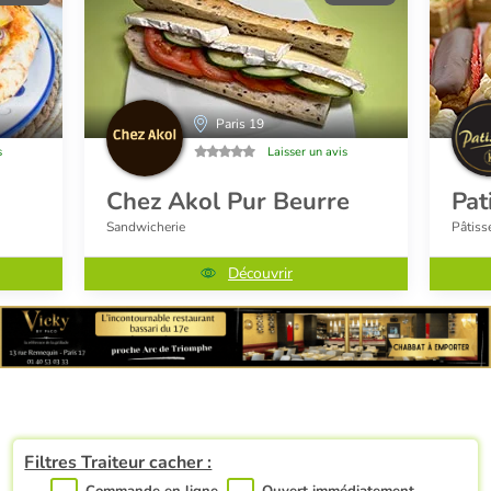
Paris 19
s
Laisser un avis
Chez Akol Pur Beurre
Pat
Sandwicherie
Pâtiss
Découvrir
Filtres Traiteur cacher :