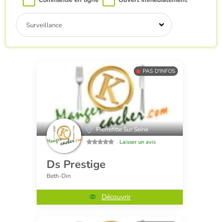
Commande en ligne
Ouvert immédiatement
Surveillance
PAS D'INFOS
Pierrefitte Sur Seine
Laisser un avis
Ds Prestige
Beth-Din
Découvrir