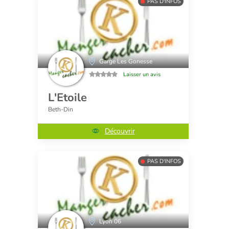
PAS D'INFOS
Garge Les Gonesse
Laisser un avis
L'Etoile
Beth-Din
Découvrir
PAS D'INFOS
Lyon 06