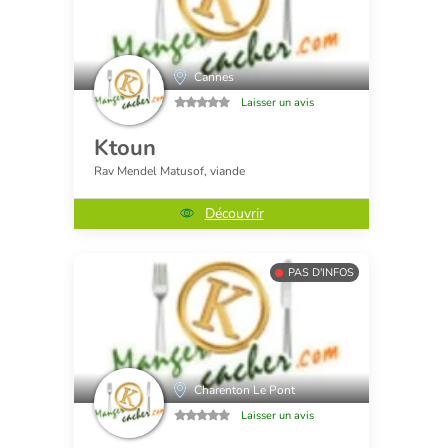
Cannes
Laisser un avis
Ktoun
Rav Mendel Matusof, viande
Découvrir
PAS D'INFOS
Charenton Le Pont
Laisser un avis