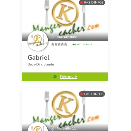
PAS D'INFOS
Villeurbanne
Laisser un avis
Gabriel
Beth-Din, viande
Découvrir
PAS D'INFOS
Marseille 11