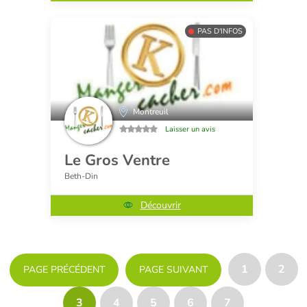
PAS D'INFOS
Montreuil
Laisser un avis
Le Gros Ventre
Beth-Din
Découvrir
1
2
PAGE PRÉCÉDENT
PAGE SUIVANT
3
4
5
6
7