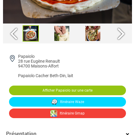
Papaiolo
28 rue Eugène Renault
94700 Maisons-Alfort
Papaiolo
Cacher Beth-Din, lait
Afficher Papaiolo sur une carte
Itinéraire Waze
Itinéraire Gmap
Présentation