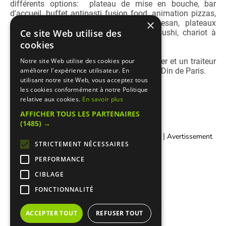
différents options: plateau de mise en bouche, bar
d'accueil, buffet antipasti fusion food, animation pizzas,
×
animation pâtes à la meule de parmesan, plateaux
Ce site Web utilise des
fromage, animation raclette, animation sushi, chariot à
glaces, buffet dessert...
cookies
Papaiolo est un pizzaiolo à domicile cacher et un traiteur
Notre site Web utilise des cookies pour
italien cacher sous la surveillance du Beth Din de Paris.
améliorer l'expérience utilisateur. En
utilisant notre site Web, vous acceptez tous
les cookies conformément à notre Politique
relative aux cookies.
En savoir plus
AFFICHER TOUS LES PARTENAIRES
(1485) →
|
|
Contacter Manger cacher
Qui sommes-nous ?
Avertissement
STRICTEMENT NÉCESSAIRES
Légal
PERFORMANCE
CIBLAGE
FONCTIONNALITÉ
ACCEPTER TOUT
REFUSER TOUT