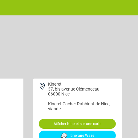
Kineret
37, bis avenue Clémenceau
06000 Nice
Kineret
Cacher Rabbinat de Nice,
viande
Afficher Kineret sur une carte
Itinéraire Waze