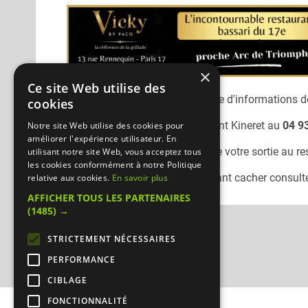
×
Ce site Web utilise des
Désolé, nous n'avons pas encore d'informations dé
cookies
Vous pouvez joindre le restaurant
Kineret
au
04 9
Notre site Web utilise des cookies pour
améliorer l'expérience utilisateur. En
N'oubliez pas de préciser lors de votre sortie au r
utilisant notre site Web, vous acceptez tous
les cookies conformément à notre Politique
Pour consulter un autre restaurant cacher
consulte
relative aux cookies.
En savoir plus
AFFICHER TOUS LES PARTENAIRES
(1485) →
STRICTEMENT NÉCESSAIRES
PERFORMANCE
CIBLAGE
FONCTIONNALITÉ