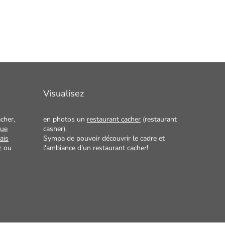
Visualisez
cher,
en photos un
restaurant cacher
(restaurant
que
casher).
ais
Sympa de pouvoir découvrir le cadre et
r
ou
l'ambiance d'un restaurant cacher!