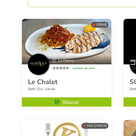
FERMÉ
Le Raincy
Laisser un avis
Le Chalet
S
Beth-Din, viande
Bet
Réserver
PAS D'INFOS