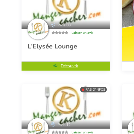
Paris 08
Laisser un avis
L'Elysée Lounge
Découvrir
PAS D'INFOS
Paris 12
Laisser un avis