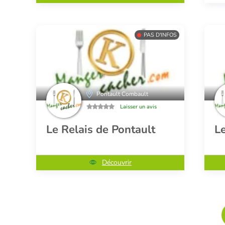
PAS D'INFOS
Pontault Combault
Laisser un avis
Le Relais de Pontault
L
Découvrir