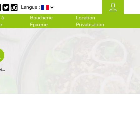
Langue :
 à
Boucherie
Location
r
Epicerie
Privatisation
...