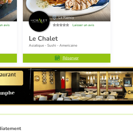
Le Raincy
un avis
Laisser un avis
Le Chalet
Asiatique - Sushi - Americaine
Réserver
diatement