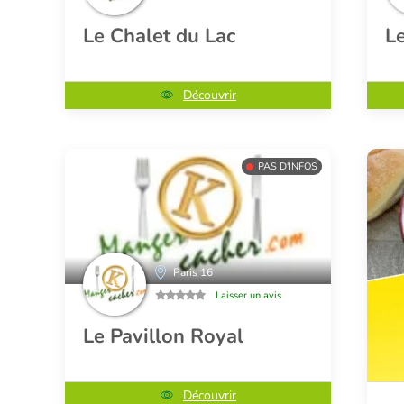
Le Chalet du Lac
L
Découvrir
PAS D'INFOS
Paris 16
Laisser un avis
Le Pavillon Royal
Découvrir