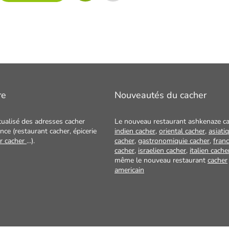
re
Nouveautés du cacher
tualisé des adresses cacher
Le nouveau restaurant ashkenaze ca
nce (restaurant cacher, épicerie
indien cacher
,
oriental cacher
,
asiati
ur cacher
...).
cacher
,
gastronomiquie cacher
,
franc
cacher
,
israelien cacher
,
italien cache
même le nouveau restaurant
cacher
americain