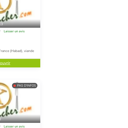
13
Laisser un avis
France (Habad), viande
ouvrir
PAS D'INFOS
8
Laisser un avis