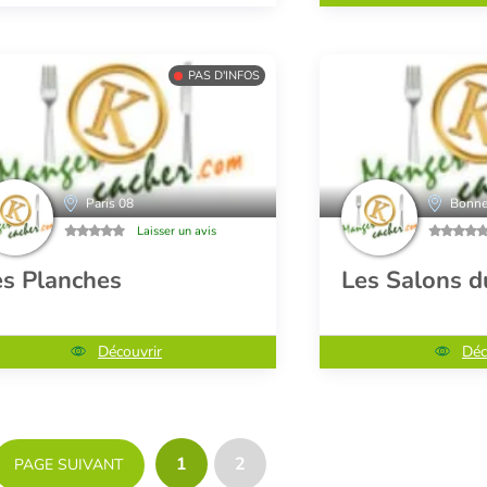
PAS D'INFOS
Paris 08
Bonne
Laisser un avis
es Planches
Les Salons d
Découvrir
Déc
1
2
PAGE SUIVANT