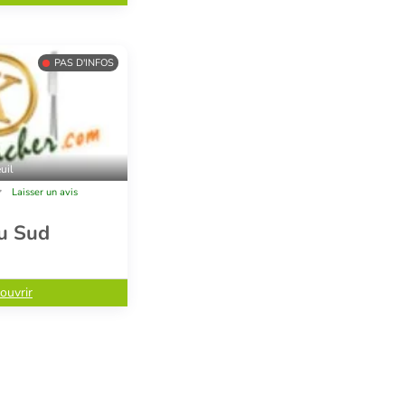
PAS D'INFOS
uil
Laisser un avis
u Sud
ouvrir