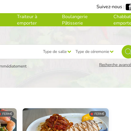
Suivez-nous :
Traiteur à
Boulangerie
Chabbat
emporter
Pâtisserie
emporte
Type de salle
Type de céremonie
Recherche avancée
immédiatement
FERMÉ
FERMÉ