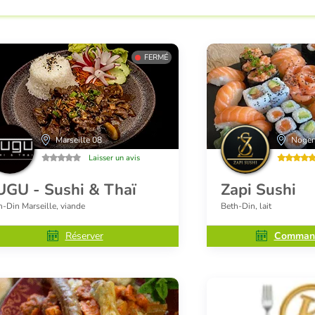
FERMÉ
Marseille 08
Nogen
Laisser un avis
UGU - Sushi & Thaï
Zapi Sushi
h-Din Marseille, viande
Beth-Din, lait
Réserver
Command