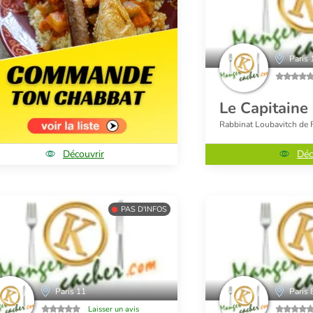
Paris 
Le Capitaine
Rabbinat Loubavitch de 
Découvrir
Déc
PAS D'INFOS
Paris 11
Paris 
Laisser un avis