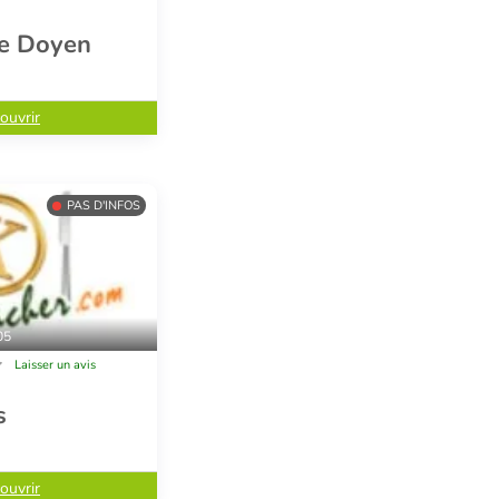
Le Doyen
ouvrir
PAS D'INFOS
05
Laisser un avis
s
ouvrir