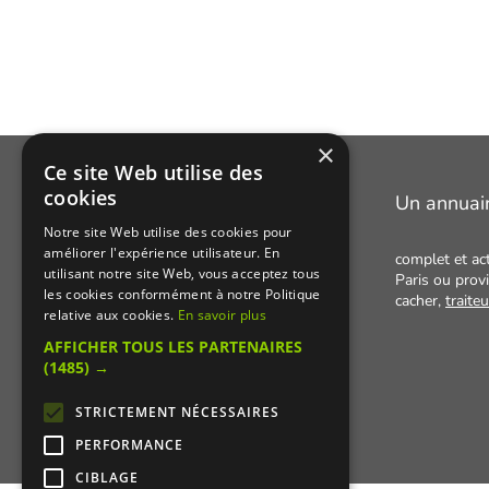
×
Ce site Web utilise des
cookies
Manger Cacher
Un annuai
Notre site Web utilise des cookies pour
améliorer l'expérience utilisateur. En
Cacher c'est quoi ?
complet et ac
utilisant notre site Web, vous acceptez tous
Paris ou provi
Liens utiles
les cookies conformément à notre Politique
cacher,
traite
relative aux cookies.
En savoir plus
Qui sommes-nous ?
AFFICHER TOUS LES PARTENAIRES
Presse
(1485) →
Recettes cachères
STRICTEMENT NÉCESSAIRES
PERFORMANCE
CIBLAGE