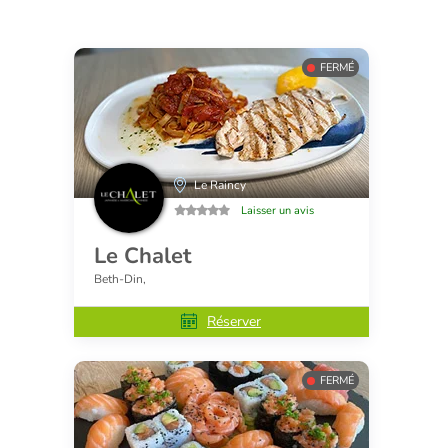
FERMÉ
Le Raincy
Laisser un avis
Le Chalet
Beth-Din,
Réserver
FERMÉ