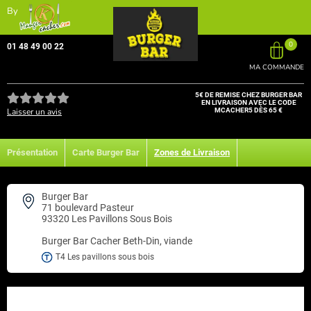
By
0
01 48 49 00 22
MA COMMANDE
5€ DE REMISE CHEZ BURGER BAR
EN LIVRAISON AVEC LE CODE
Laisser un avis
MCACHER5 DÈS 65 €
Présentation
Carte Burger Bar
Zones de Livraison
Burger Bar
71 boulevard Pasteur
93320 Les Pavillons Sous Bois
Burger Bar
Cacher Beth-Din, viande
T4 Les pavillons sous bois