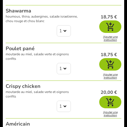
Shawarma
18,75 €
houmous, thina, aubergines, salade israelienne,
chou rouge et chou blanc
1
Ajouter une
instruction
Poulet pané
18,75 €
moutarde au miel, salade verte et oignons
confits
1
Ajouter une
instruction
Crispy chicken
20,00 €
moutarde au miel, salade verte et oignons
confits
1
Ajouter une
instruction
Américain