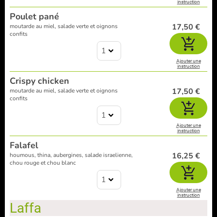
instruction
Poulet pané
17,50 €
moutarde au miel, salade verte et oignons
confits
1
Ajouter une
instruction
Crispy chicken
17,50 €
moutarde au miel, salade verte et oignons
confits
1
Ajouter une
instruction
Falafel
16,25 €
houmous, thina, aubergines, salade israelienne,
chou rouge et chou blanc
1
Ajouter une
instruction
Laffa