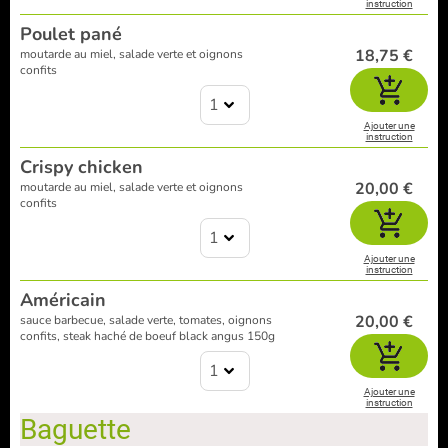
instruction
Poulet pané
18,75 €
moutarde au miel, salade verte et oignons
confits
1
Ajouter une
instruction
Crispy chicken
20,00 €
moutarde au miel, salade verte et oignons
confits
1
Ajouter une
instruction
Américain
20,00 €
sauce barbecue, salade verte, tomates, oignons
confits, steak haché de boeuf black angus 150g
1
Ajouter une
instruction
Baguette