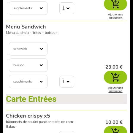
1
suppléments
Ajouter une
instruction
Menu Sandwich
Menu au choix + frites + boisson
sandwich
boisson
23,00 €
1
suppléments
Ajouter une
instruction
Carte Entrées
Chicken crispy x5
10,00 €
bâtonnets de poulet pané enrobés de corn-
flakes