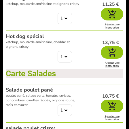
11,25 €
ketchup, moutarde américaine et oignons crispy
1
Ajouter une
instruction
Hot dog spécial
13,75 €
ketchup, moutarde américaine, cheddar et
oignons crispy
1
Ajouter une
instruction
Carte Salades
Salade poulet pané
18,75 €
poulet pané, salade verte, tomates cerises,
concombres, carottes râppés, oignons rouge,
maïs et avocat
1
Ajouter une
instruction
salade poulet crispy