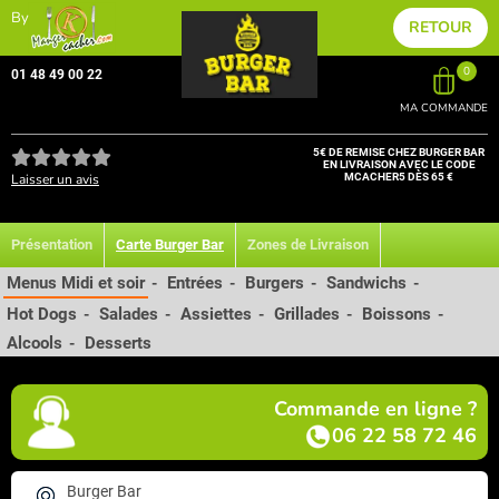
By
RETOUR
0
01 48 49 00 22
MA COMMANDE
5€ DE REMISE CHEZ BURGER BAR
EN LIVRAISON AVEC LE CODE
Laisser un avis
MCACHER5 DÈS 65 €
Présentation
Carte Burger Bar
Zones de Livraison
Menus Midi et soir
Entrées
Burgers
Sandwichs
-
-
-
-
Hot Dogs
Salades
Assiettes
Grillades
Boissons
-
-
-
-
-
Alcools
Desserts
-
Commande en ligne ?
06 22 58 72 46
Burger Bar