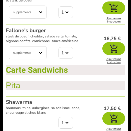
et steak de boeuf
1
suppléments
Ajouter une
instruction
Fallone's burger
steak de boeuf, cheddar, salade verte, tomate,
18,75 €
oignons confits, cornichons, sauce américaine
1
suppléments
Ajouter une
instruction
Carte Sandwichs
Pita
Shawarma
17,50 €
houmous, thina, aubergines, salade israelienne,
chou rouge et chou blanc
1
Ajouter une