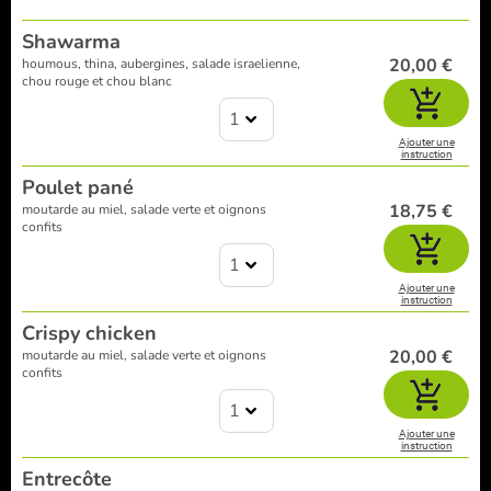
Shawarma
20,00 €
houmous, thina, aubergines, salade israelienne,
chou rouge et chou blanc
1
Ajouter une
instruction
Poulet pané
18,75 €
moutarde au miel, salade verte et oignons
confits
1
Ajouter une
instruction
Crispy chicken
20,00 €
moutarde au miel, salade verte et oignons
confits
1
Ajouter une
instruction
Entrecôte