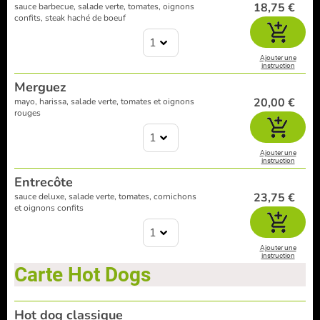
18,75 €
sauce barbecue, salade verte, tomates, oignons
confits, steak haché de boeuf
1
Ajouter une
instruction
Merguez
20,00 €
mayo, harissa, salade verte, tomates et oignons
rouges
1
Ajouter une
instruction
Entrecôte
23,75 €
sauce deluxe, salade verte, tomates, cornichons
et oignons confits
1
Ajouter une
instruction
Carte Hot Dogs
Hot dog classique