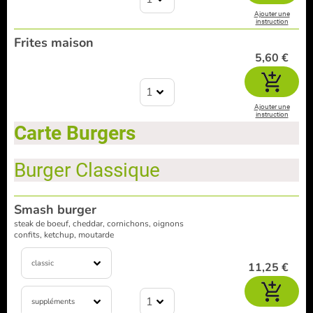
Ajouter une
instruction
Frites maison
5,60 €
1
Ajouter une
instruction
Carte Burgers
Burger Classique
Smash burger
steak de boeuf, cheddar, cornichons, oignons
confits, ketchup, moutarde
classic
11,25 €
1
suppléments