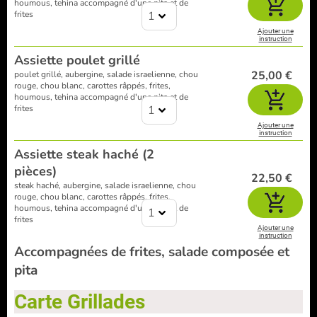
houmous, tehina accompagné d'une pita et de
frites
1
Ajouter une
instruction
Assiette poulet grillé
25,00 €
poulet grillé, aubergine, salade israelienne, chou
rouge, chou blanc, carottes râppés, frites,
houmous, tehina accompagné d'une pita et de
frites
1
Ajouter une
instruction
Assiette steak haché (2
pièces)
22,50 €
steak haché, aubergine, salade israelienne, chou
rouge, chou blanc, carottes râppés, frites,
houmous, tehina accompagné d'une pita et de
1
frites
Ajouter une
instruction
Accompagnées de frites, salade composée et
pita
Carte Grillades