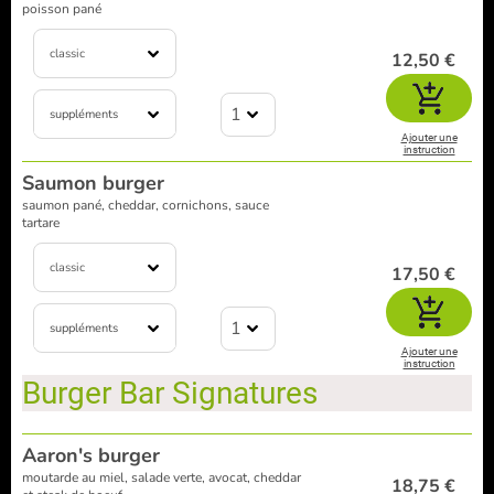
poisson pané
classic
12,50 €
1
suppléments
Ajouter une
instruction
Saumon burger
saumon pané, cheddar, cornichons, sauce
tartare
classic
17,50 €
1
suppléments
Ajouter une
instruction
Burger Bar Signatures
Aaron's burger
moutarde au miel, salade verte, avocat, cheddar
18,75 €