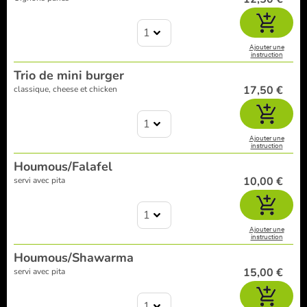
1
Ajouter une
instruction
Trio de mini burger
17,50 €
classique, cheese et chicken
1
Ajouter une
instruction
Houmous/Falafel
10,00 €
servi avec pita
1
Ajouter une
instruction
Houmous/Shawarma
15,00 €
servi avec pita
1