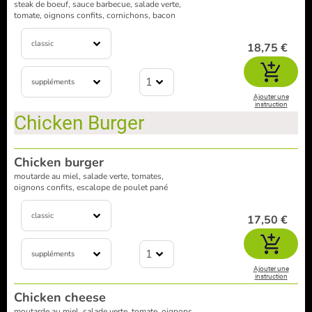
steak de boeuf, sauce barbecue, salade verte,
tomate, oignons confits, cornichons, bacon
classic
18,75 €
1
suppléments
Ajouter une
instruction
Chicken Burger
Chicken burger
moutarde au miel, salade verte, tomates,
oignons confits, escalope de poulet pané
classic
17,50 €
1
suppléments
Ajouter une
instruction
Chicken cheese
moutarde au miel, salade verte, tomate, oignons