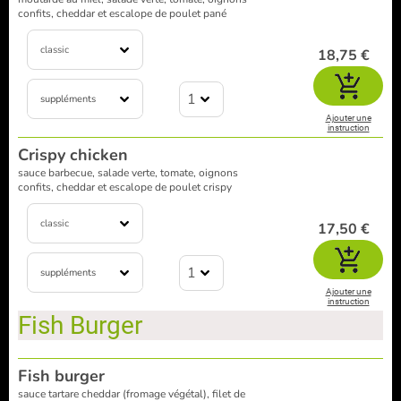
confits, cheddar et escalope de poulet pané
classic
18,75 €
1
suppléments
Ajouter une
instruction
Crispy chicken
sauce barbecue, salade verte, tomate, oignons
confits, cheddar et escalope de poulet crispy
classic
17,50 €
1
suppléments
Ajouter une
instruction
Fish Burger
Fish burger
sauce tartare cheddar (fromage végétal), filet de