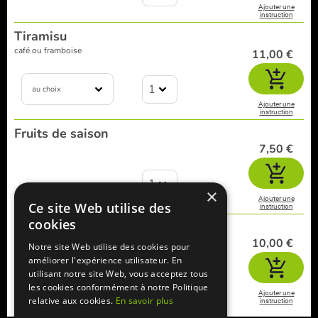
Ajouter une
instruction
Tiramisu
café ou framboise
11,00 €
1
au choix
Ajouter une
instruction
Fruits de saison
7,50 €
1
×
Ajouter une
Ce site Web utilise des
instruction
cookies
bagel au chocolat
10,00 €
Notre site Web utilise des cookies pour
améliorer l'expérience utilisateur. En
utilisant notre site Web, vous acceptez tous
1
les cookies conformément à notre Politique
Ajouter une
relative aux cookies.
En savoir plus
instruction