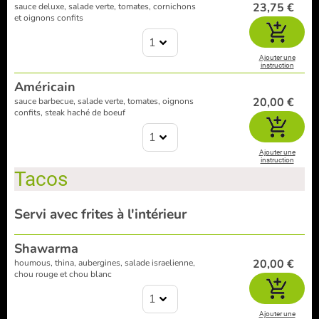
23,75 €
sauce deluxe, salade verte, tomates, cornichons
et oignons confits
1
Ajouter une
instruction
Américain
20,00 €
sauce barbecue, salade verte, tomates, oignons
confits, steak haché de boeuf
1
Ajouter une
instruction
Tacos
Servi avec frites à l'intérieur
Shawarma
20,00 €
houmous, thina, aubergines, salade israelienne,
chou rouge et chou blanc
1
Ajouter une