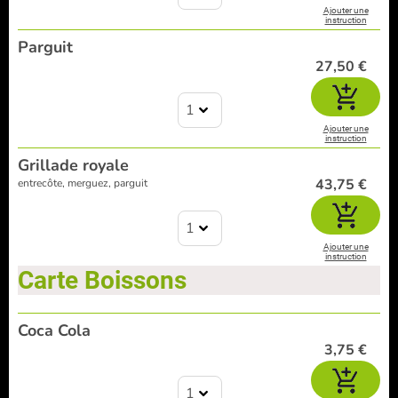
Ajouter une
instruction
Parguit
27,50 €
1
Ajouter une
instruction
Grillade royale
43,75 €
entrecôte, merguez, parguit
1
Ajouter une
instruction
Carte Boissons
Coca Cola
3,75 €
1