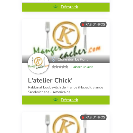
Découvrir
PAS D'INFOS
Charenton Le Pont
Laisser un avis
L'atelier Chick'
Rabbinat Loubavitch de France (Habad), viande
Sandwicherie - Americaine
Découvrir
PAS D'INFOS