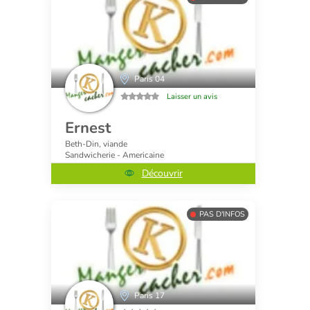
Paris 04
Laisser un avis
Ernest
Beth-Din, viande
Sandwicherie - Americaine
Découvrir
PAS D'INFOS
Paris 17