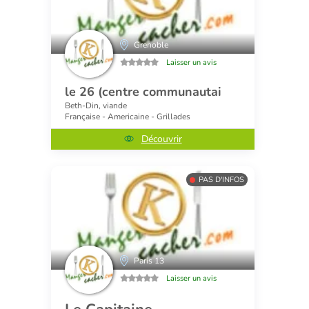
Grenoble
Laisser un avis
le 26 (centre communautai
Beth-Din, viande
Française - Americaine - Grillades
Découvrir
PAS D'INFOS
Paris 13
Laisser un avis