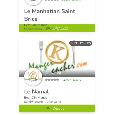
Le Manhattan Saint
Brice
Beth-Din, viande
Découvrir
Sandwicherie - Americaine
PAS D'INFOS
Lyon 06
Laisser un avis
Le Namal
Beth-Din, viande
Sandwicherie - Americaine
Découvrir