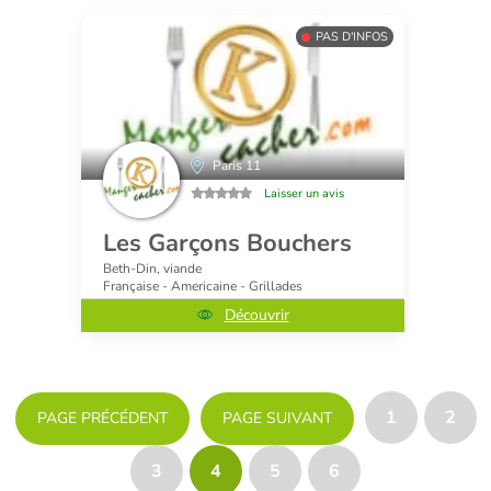
PAS D'INFOS
Paris 11
Laisser un avis
Les Garçons Bouchers
Beth-Din, viande
Française - Americaine - Grillades
Découvrir
1
2
PAGE PRÉCÉDENT
PAGE SUIVANT
3
4
5
6