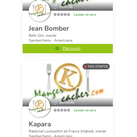
Lyon 06
Laisser un avis
Jean Bomber
Beth-Din, viande
Sandwicherie - Americaine
Découvrir
PAS D'INFOS
Sarcelles
Laisser un avis
Kapara
Rabbinat Loubavitch de France (Habad), viande
Sandwicherie - Americaine