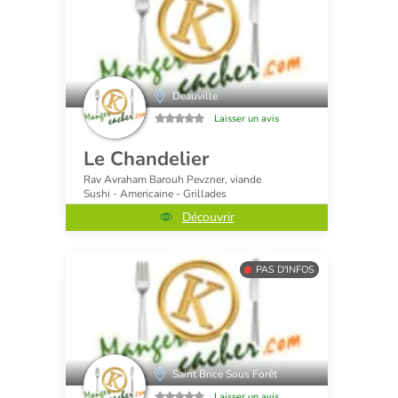
Deauville
Laisser un avis
Le Chandelier
Rav Avraham Barouh Pevzner, viande
Sushi - Americaine - Grillades
Découvrir
PAS D'INFOS
Saint Brice Sous Forêt
Laisser un avis