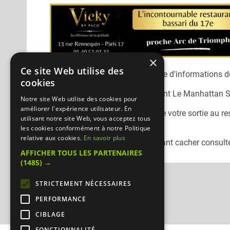
×
Ce site Web utilise des
Désolé, nous n'avons pas encore d'informations dé
cookies
Vous pouvez joindre le restaurant
Le Manhattan Sa
Notre site Web utilise des cookies pour
améliorer l'expérience utilisateur. En
N'oubliez pas de préciser lors de votre sortie au r
utilisant notre site Web, vous acceptez tous
Mangercacher.com.
les cookies conformément à notre Politique
relative aux cookies.
En savoir plus
Pour consulter un autre restaurant cacher
consulte
AFFICHER TOUS LES PARTENAIRES
(1485) →
STRICTEMENT NÉCESSAIRES
PERFORMANCE
CIBLAGE
FONCTIONNALITÉ