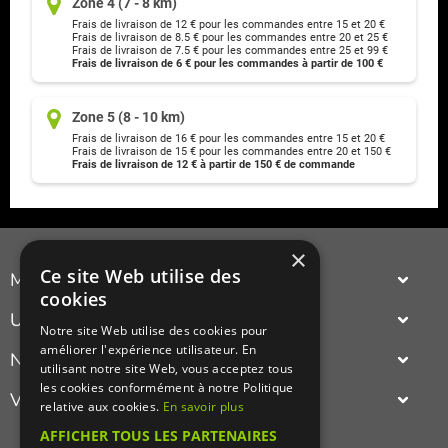
Zone 4 (7 - 8 km)
Frais de livraison de 12 € pour les commandes entre 15 et 20 €
Frais de livraison de 8.5 € pour les commandes entre 20 et 25 €
Frais de livraison de 7.5 € pour les commandes entre 25 et 99 €
Frais de livraison de 6 € pour les commandes à partir de 100 €
Zone 5 (8 - 10 km)
Frais de livraison de 16 € pour les commandes entre 15 et 20 €
Frais de livraison de 15 € pour les commandes entre 20 et 150 €
Frais de livraison de 12 € à partir de 150 € de commande
×
Ce site Web utilise des
Manger Cacher
cookies
Cacher c'est quoi ?
Un annuaire
Notre site Web utilise des cookies pour
Liens utiles
améliorer l'expérience utilisateur. En
complet et actualisé des adresses cacher Paris ou province
Nouveautés du cacher
Qui sommes-nous ?
utilisant notre site Web, vous acceptez tous
(restaurant cacher, épicerie cacher,
traiteur cacher
...).
les cookies conformément à notre Politique
Le nouveau restaurant ashkenaze cacher,
indien cacher
,
oriental
Visualisez
Presse
relative aux cookies.
En savoir plus
cacher
,
asiatique cacher
,
gastronomiquie cacher
,
francais cacher
,
Recettes cachères
israelien cacher
,
italien cacher
ou même le nouveau restaurant
en photos un
restaurant cacher
(restaurant casher).
AFFICHER TOUS LES PARTENAIRES