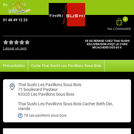
By
0
01 48 49 12 23
MA COMMANDE
5€ DE REMISE CHEZ THAI SUSHI
EN LIVRAISON AVEC LE CODE
Laisser un avis
MCACHER5 DÈS 65 €
Présentation
Carte Thaï Sushi Les Pavillons Sous Bois
Zones de Livraison
Thaï Sushi Les Pavillons Sous Bois
71 boulevard Pasteur
93320 Les Pavillons Sous Bois
Thaï Sushi Les Pavillons Sous Bois
Cacher Beth-Din,
viande
T4 Les pavillons sous bois