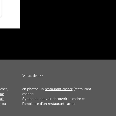
Visualisez
cher,
en photos un
restaurant cacher
(restaurant
que
casher).
ais
Sympa de pouvoir découvrir le cadre et
r
ou
l'ambiance d'un restaurant cacher!