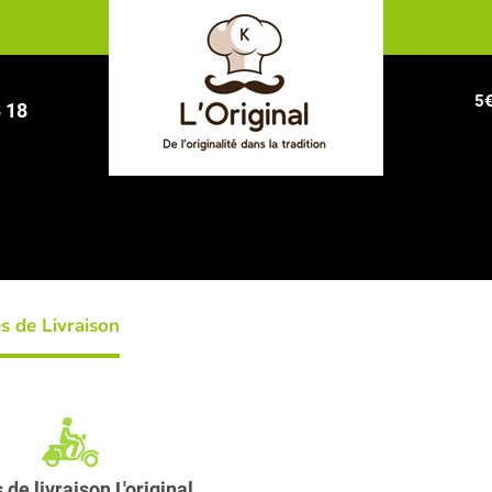
5€
8 18
s de Livraison
de livraison L'original