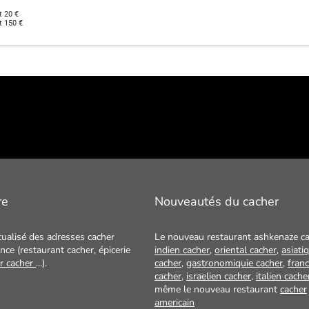
t 20 €
t 150 €
re
Nouveautés du cacher
tualisé des adresses cacher
Le nouveau restaurant ashkenaze ca
nce (restaurant cacher, épicerie
indien cacher
,
oriental cacher
,
asiati
ur cacher
...).
cacher
,
gastronomiquie cacher
,
franc
cacher
,
israelien cacher
,
italien cache
même le nouveau restaurant
cacher
americain