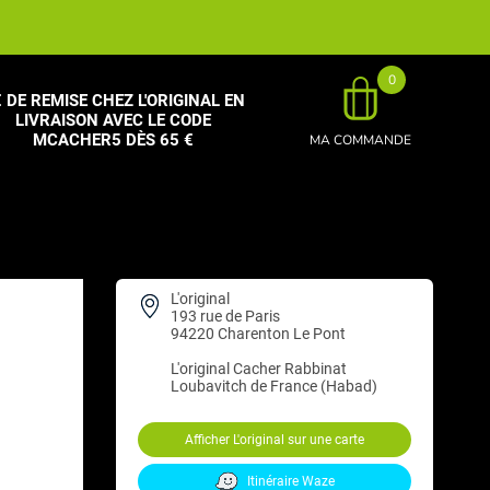
0
 DE REMISE CHEZ L'ORIGINAL EN
LIVRAISON AVEC LE CODE
MCACHER5 DÈS 65 €
MA COMMANDE
L'original
193 rue de Paris
94220 Charenton Le Pont
L'original
Cacher Rabbinat
Loubavitch de France (Habad)
Afficher L'original sur une carte
Itinéraire Waze