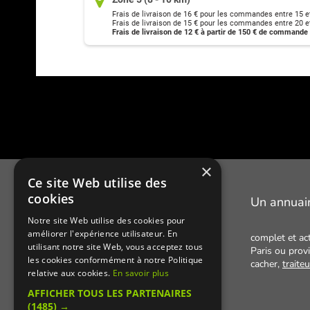
Frais de livraison de 16 € pour les commandes entre 15 e
Frais de livraison de 15 € pour les commandes entre 20 e
Frais de livraison de 12 € à partir de 150 € de commande
×
Ce site Web utilise des
cookies
Manger Cacher
Un annuai
Notre site Web utilise des cookies pour
améliorer l'expérience utilisateur. En
Cacher c'est quoi ?
complet et ac
utilisant notre site Web, vous acceptez tous
Paris ou provi
Liens utiles
les cookies conformément à notre Politique
cacher,
traite
relative aux cookies.
En savoir plus
Qui sommes-nous ?
AFFICHER TOUS LES PARTENAIRES
Presse
(1485) →