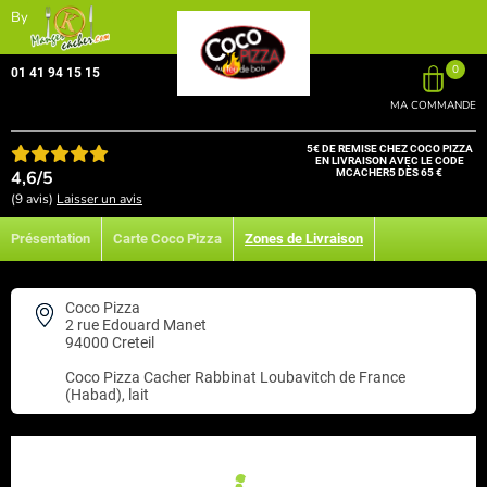
By
0
01 41 94 15 15
MA COMMANDE
5€ DE REMISE CHEZ COCO PIZZA
EN LIVRAISON AVEC LE CODE
4,6/5
MCACHER5 DÈS 65 €
(9 avis)
Laisser un avis
Présentation
Carte Coco Pizza
Zones de Livraison
Coco Pizza
2 rue Edouard Manet
94000 Creteil
Coco Pizza
Cacher Rabbinat Loubavitch de France
(Habad), lait