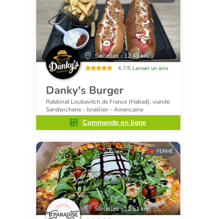
Sarcelles - 12.48 km
4,7/5
Laisser un avis
Danky's Burger
Rabbinat Loubavitch de France (Habad), viande
Sandwicherie - Israélien - Americaine
Commande en ligne
FERMÉ
Sarcelles - 12.51 km