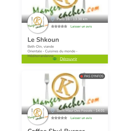
Paris 16 - 13.38 km
Laisser un avis
Le Shkoun
Beth-Din, viande
Orientale - Cuisines du monde -
Méditerranéenne
Découvrir
PAS D'INFOS
Saint Maur Des Fossés - 14.01
km
Laisser un avis