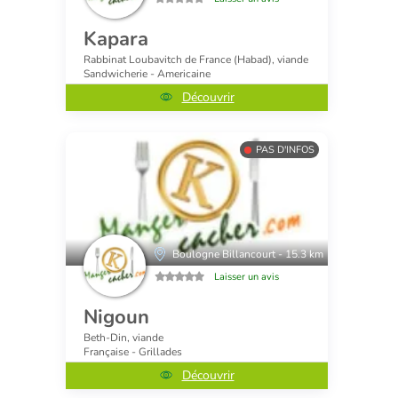
Kapara
Rabbinat Loubavitch de France (Habad), viande
Sandwicherie - Americaine
Découvrir
PAS D'INFOS
Boulogne Billancourt - 15.3 km
Laisser un avis
Nigoun
Beth-Din, viande
Française - Grillades
Découvrir