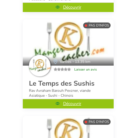
Découvrir
PAS D'INFOS
Vanves - 13.35 km
Laisser un avis
Le Temps des Sushis
Rav Avraham Barouh Pevzner, viande
Asiatique - Sushi - Chinois
Découvrir
PAS D'INFOS