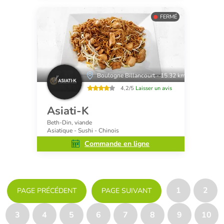
FERMÉ
Boulogne Billancourt - 15.32 km
4,2/5
Laisser un avis
Asiati-K
Beth-Din, viande
Asiatique - Sushi - Chinois
Commande en ligne
1
2
PAGE PRÉCÉDENT
PAGE SUIVANT
3
4
5
6
7
8
9
10