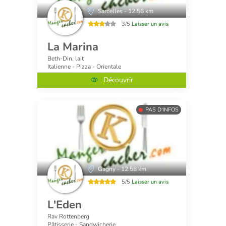
Sarcelles - 12.56 km
3/5
Laisser un avis
La Marina
Beth-Din, lait
Italienne - Pizza - Orientale
Découvrir
PAS D'INFOS
Gagny - 12.58 km
5/5
Laisser un avis
L'Eden
Rav Rottenberg
Pâtisserie - Sandwicherie