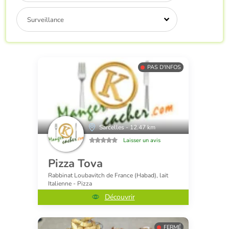
Surveillance
PAS D'INFOS
Sarcelles - 12.47 km
Laisser un avis
Pizza Tova
Rabbinat Loubavitch de France (Habad), lait
Italienne - Pizza
Découvrir
FERMÉ