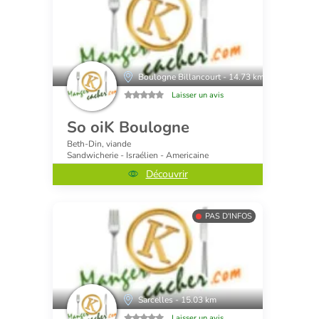
Boulogne Billancourt - 14.73 km
Laisser un avis
So oiK Boulogne
Beth-Din, viande
Sandwicherie - Israélien - Americaine
Découvrir
PAS D'INFOS
Sarcelles - 15.03 km
Laisser un avis