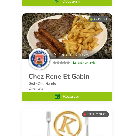
Découvrir
OUVERT
Paris 20 - 2.08 km
Laisser un avis
Chez Rene Et Gabin
Beth-Din, viande
Orientale
Réserver
PAS D'INFOS