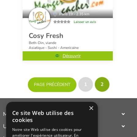
Paris 19 - 2.35 km
Laisser un avis
Cosy Fresh
Beth-Din, viande
Asiatique - Sushi - Americaine
Découvrir
1
2
PAGE PRÉCÉDENT
×
Ce site Web utilise des
Manger Cacher
cookies
Cacher c'est quoi ?
Un annuaire
Notre site Web utilise des cookies pour
Liens utiles
améliorer l'expérience utilisateur. En
complet et actualisé des adresses cacher Paris ou province