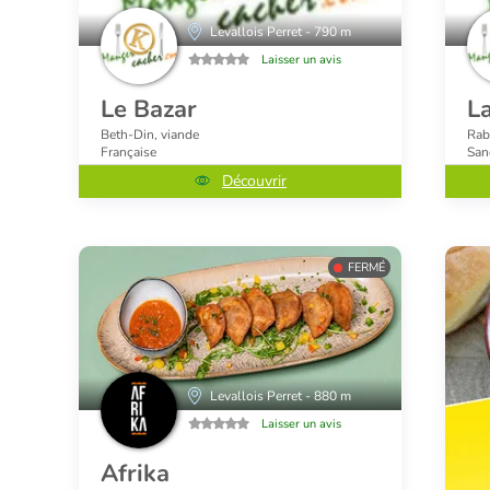
Levallois Perret - 790 m
Laisser un avis
Le Bazar
L
Beth-Din, viande
Rab
Française
San
Découvrir
FERMÉ
Levallois Perret - 880 m
Laisser un avis
Afrika