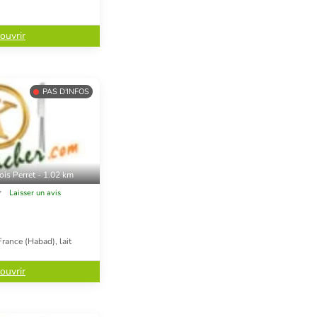
ouvrir
PAS D'INFOS
ois Perret - 1.02 km
Laisser un avis
rance (Habad), lait
ouvrir