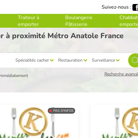
Suivez-nous :
Traiteur à
Boulangerie
Chabbat
emporter
Pâtisserie
emporte
er à proximité Métro Anatole France
Spécialités cacher
Restauration
Surveillance
Recherche avancée
immédiatement
PAS D'INFOS