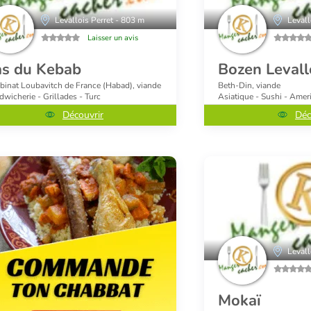
Levallois Perret - 803 m
Levall
Laisser un avis
as du Kebab
Bozen Levall
binat Loubavitch de France (Habad), viande
Beth-Din, viande
dwicherie - Grillades - Turc
Asiatique - Sushi - Amer
Découvrir
Déc
Levall
Mokaï