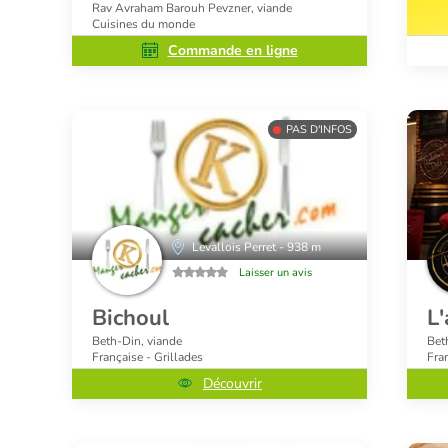
Rav Avraham Barouh Pevzner, viande
Cuisines du monde
Commande en ligne
PAS D'INFOS
Levallois Perret - 938 m
Laisser un avis
Bichoul
L'
Beth-Din, viande
Bet
Française - Grillades
Fra
Découvrir