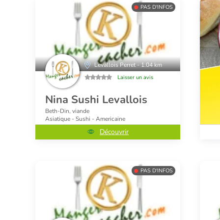
PAS D'INFOS
Levallois Perret - 1.04 km
Laisser un avis
Nina Sushi Levallois
Beth-Din, viande
Asiatique - Sushi - Americaine
Découvrir
PAS D'INFOS