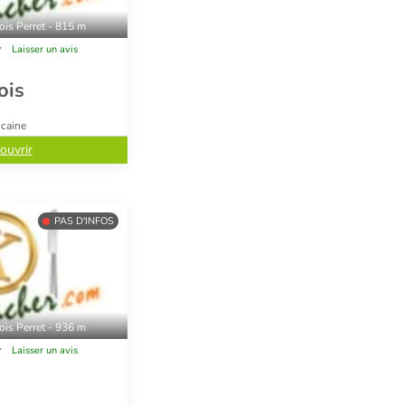
ois Perret - 815 m
Laisser un avis
ois
icaine
ouvrir
PAS D'INFOS
ois Perret - 936 m
Laisser un avis