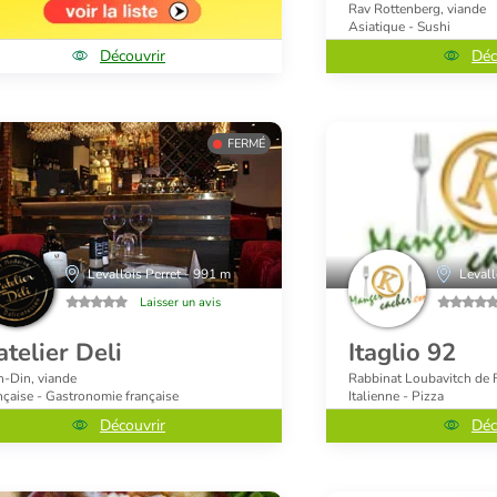
Rav Rottenberg, viande
Asiatique - Sushi
Découvrir
Déc
FERMÉ
Levallois Perret - 991 m
Levall
Laisser un avis
atelier Deli
Itaglio 92
h-Din, viande
Rabbinat Loubavitch de F
nçaise - Gastronomie française
Italienne - Pizza
Découvrir
Déc