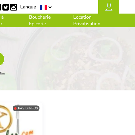
Langue :
 à
Boucherie
Location
r
Epicerie
Privatisation
...
PAS D'INFOS