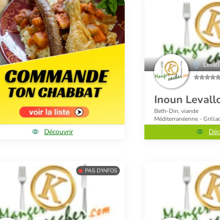
Levall
Inoun Levall
Beth-Din, viande
Méditerranéenne - Grilla
Découvrir
Déc
PAS D'INFOS