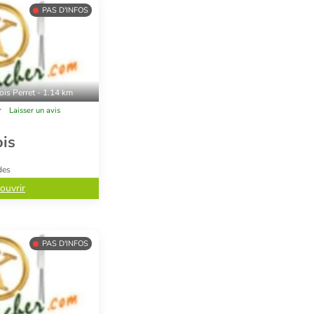
PAS D'INFOS
ois Perret - 1.14 km
Laisser un avis
ois
des
ouvrir
PAS D'INFOS