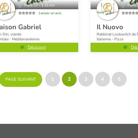
Paris 17 - 1.31 km
Paris 
Laisser un avis
aison Gabriel
Il Nuovo
h-Din, viande
Rabbinat Loubavitch de F
entale - Méditerranéenne
Italienne - Pizza
Découvrir
Déc
1
2
3
4
5
PAGE SUIVANT