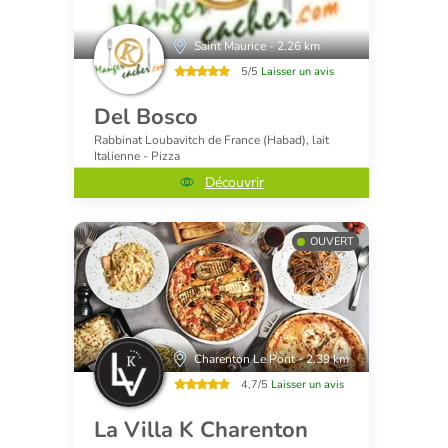
Saint Maurice - 2.26 km
5/5
Laisser un avis
Del Bosco
Rabbinat Loubavitch de France (Habad), lait
Italienne - Pizza
Découvrir
OUVERT
Charenton Le Pont - 2.39 km
4,7/5
Laisser un avis
La Villa K Charenton