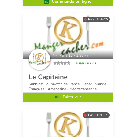
Commande en ligne
PAS D'INFOS
Paris 13 - 1.98 km
Laisser un avis
Le Capitaine
Rabbinat Loubavitch de France (Habad), viande
Française - Americaine - Méditerranéenne
Découvrir
PAS D'INFOS