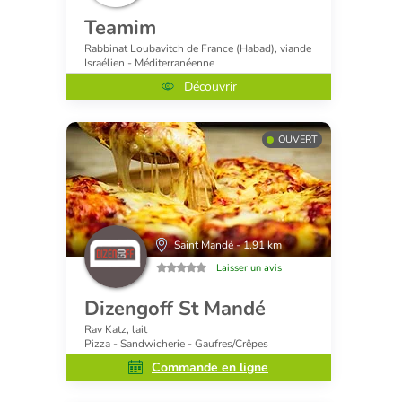
Teamim
Rabbinat Loubavitch de France (Habad), viande
Israélien - Méditerranéenne
Découvrir
OUVERT
Saint Mandé - 1.91 km
Laisser un avis
Dizengoff St Mandé
Rav Katz, lait
Pizza - Sandwicherie - Gaufres/Crêpes
Commande en ligne