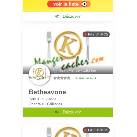
Découvrir
PAS D'INFOS
Saint Mandé - 1.83 km
Laisser un avis
Betheavone
Beth-Din, viande
Orientale - Grillades
Découvrir
PAS D'INFOS