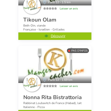
Paris 12 - 1.5 km
Laisser un avis
Tikoun Olam
Beth-Din, viande
Française - Israélien - Grillades
Découvrir
PAS D'INFOS
Paris 12 - 1.69 km
Laisser un avis
Nonna Rita Bistrattoria
Rabbinat Loubavitch de France (Habad), lait
Italienne - Pizza