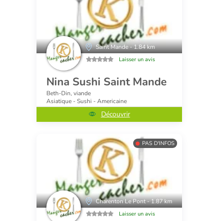
Saint Mande - 1.84 km
Laisser un avis
Nina Sushi Saint Mande
Beth-Din, viande
Asiatique - Sushi - Americaine
Découvrir
PAS D'INFOS
Charenton Le Pont - 1.87 km
Laisser un avis