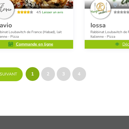
Paris 17 - 1.6 km
Paris 
4/5
Laisser un avis
avio
Iossa
binat Loubavitch de France (Habad), lait
Rabbinat Loubavitch de F
ienne - Pizza
Italienne - Pizza
Commande en ligne
Déc
1
2
3
4
 SUIVANT