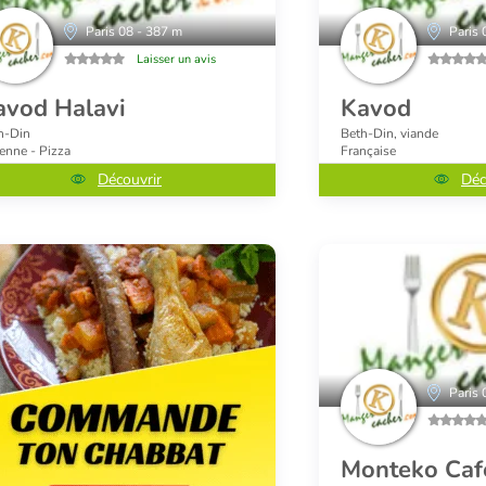
Paris 08 - 387 m
Paris 
Laisser un avis
avod Halavi
Kavod
h-Din
Beth-Din, viande
ienne - Pizza
Française
Découvrir
Déc
Paris 
Monteko Caf