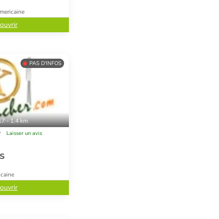
mericaine
ouvrir
PAS D'INFOS
17 - 1.4 km
Laisser un avis
s
icaine
ouvrir