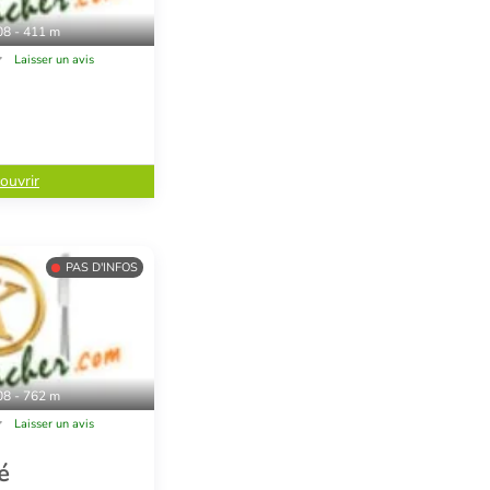
08 - 411 m
Laisser un avis
ouvrir
PAS D'INFOS
08 - 762 m
Laisser un avis
é