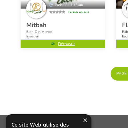
Paris 08 - 1.46 km
Laisser un avis
Mitbah
Fl
Beth-Din, viande
Rab
Israélien
Ital
Découvrir
PAGE
×
Ce site Web utilise des