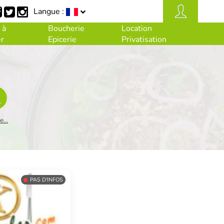
Langue :
 à
Boucherie
Location
r
Epicerie
Privatisation
...
PAS D'INFOS