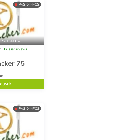
PAS D'INFOS
17 - 1.44 km
Laisser un avis
acker 75
ne
ouvrir
PAS D'INFOS