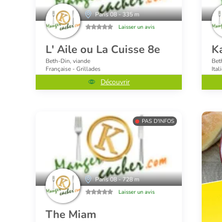
Paris 08 - 335 m
Laisser un avis
L' Aile ou La Cuisse 8e
K
Beth-Din, viande
Bet
Française - Grillades
Ital
Découvrir
PAS D'INFOS
Paris 08 - 728 m
Laisser un avis
The Miam