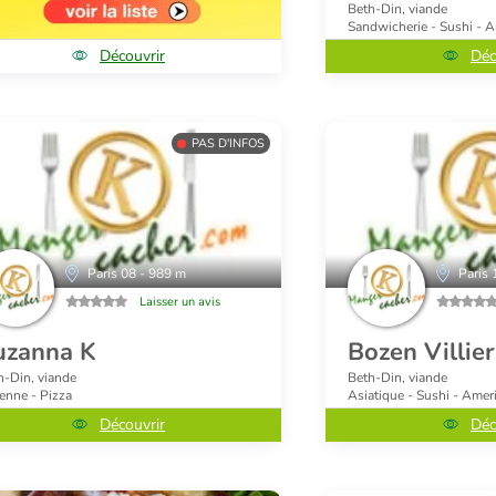
Beth-Din, viande
Sandwicherie - Sushi - A
Découvrir
Déc
PAS D'INFOS
Paris 08 - 989 m
Paris 
Laisser un avis
uzanna K
Bozen Villier
h-Din, viande
Beth-Din, viande
ienne - Pizza
Asiatique - Sushi - Amer
Découvrir
Déc