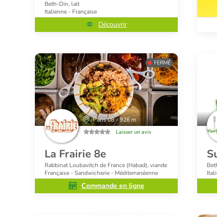
Beth-Din, lait
Italienne - Française
Découvrir
FERMÉ
Paris 08 - 926 m
Laisser un avis
La Frairie 8e
S
Rabbinat Loubavitch de France (Habad), viande
Bet
Française - Sandwicherie - Méditerranéenne
Ital
Commande en ligne