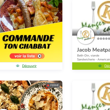
Paris 
Jacob Meatp
Beth-Din, viande
Sandwicherie - Americai
Découvrir
Déc
FERMÉ