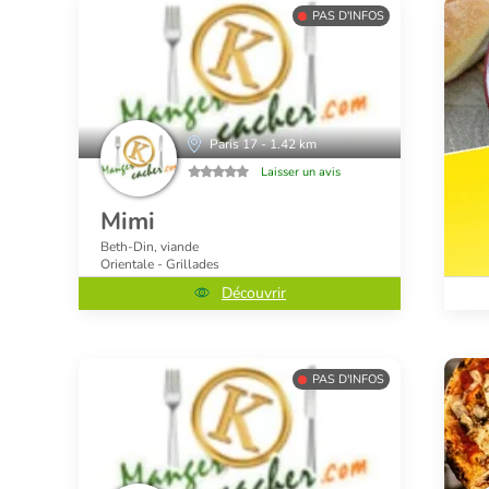
PAS D'INFOS
Paris 17 - 1.42 km
Laisser un avis
Mimi
Beth-Din, viande
Orientale - Grillades
Découvrir
PAS D'INFOS