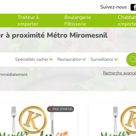
Suivez-nous :
Traiteur à
Boulangerie
Chabbat
emporter
Pâtisserie
emporte
er à proximité Métro Miromesnil
Spécialités cacher
Restauration
Surveillance
Recherche avancée
immédiatement
PAS D'INFOS