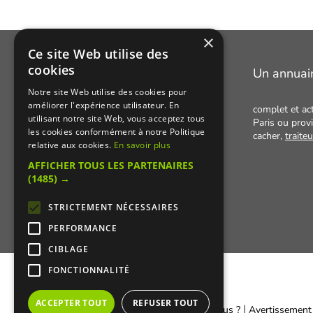
×
Ce site Web utilise des
cookies
Manger Cacher
Un annuai
Notre site Web utilise des cookies pour
améliorer l'expérience utilisateur. En
Cacher c'est quoi ?
complet et ac
utilisant notre site Web, vous acceptez tous
Paris ou provi
Liens utiles
les cookies conformément à notre Politique
cacher,
traite
relative aux cookies.
En savoir plus
Qui sommes-nous ?
AFFICHER TOUS LES PARTENAIRES
Presse
(1485) →
Recettes cachères
STRICTEMENT NÉCESSAIRES
PERFORMANCE
CIBLAGE
FONCTIONNALITÉ
ACCEPTER TOUT
REFUSER TOUT
|
|
Contacter Manger cacher
Qui sommes-nous ?
Avertissement