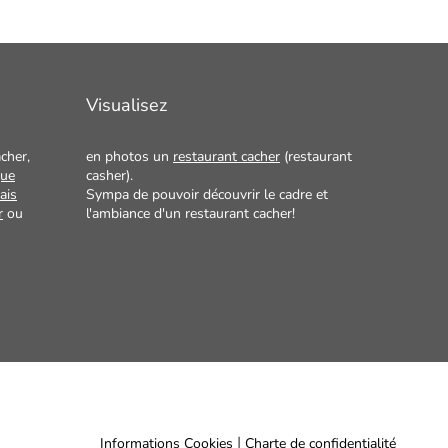
Visualisez
cher,
en photos un
restaurant cacher
(restaurant
que
casher).
ais
Sympa de pouvoir découvrir le cadre et
r
ou
l'ambiance d'un restaurant cacher!
|
Informations Cookies
Charte de confidentialité