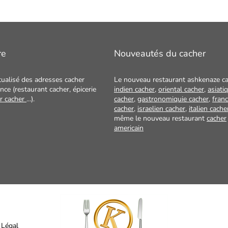
re
Nouveautés du cacher
tualisé des adresses cacher
Le nouveau restaurant ashkenaze ca
nce (restaurant cacher, épicerie
indien cacher
,
oriental cacher
,
asiati
ur cacher
...).
cacher
,
gastronomiquie cacher
,
franc
cacher
,
israelien cacher
,
italien cache
même le nouveau restaurant
cacher
americain
 Légal