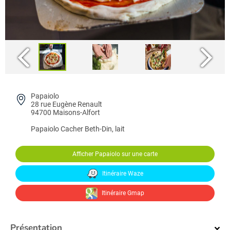
Papaiolo
28 rue Eugène Renault
94700 Maisons-Alfort
Papaiolo
Cacher Beth-Din, lait
Afficher Papaiolo sur une carte
Itinéraire Waze
Itinéraire Gmap
Présentation