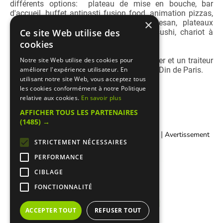
différents options: plateau de mise en bouche, bar
d'accueil, buffet antipasti fusion food, animation pizzas,
×
animation pâtes à la meule de parmesan, plateaux
Ce site Web utilise des
fromage, animation raclette, animation sushi, chariot à
glaces, buffet dessert...
cookies
Papaiolo est un pizzaiolo à domicile cacher et un traiteur
Notre site Web utilise des cookies pour
italien cacher sous la surveillance du Beth Din de Paris.
améliorer l'expérience utilisateur. En
utilisant notre site Web, vous acceptez tous
les cookies conformément à notre Politique
relative aux cookies.
En savoir plus
AFFICHER TOUS LES PARTENAIRES
(1485) →
|
|
Contacter Manger cacher
Qui sommes-nous ?
Avertissement
STRICTEMENT NÉCESSAIRES
Légal
PERFORMANCE
CIBLAGE
FONCTIONNALITÉ
ACCEPTER TOUT
REFUSER TOUT