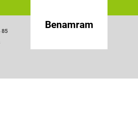
Benamram
4 85
3