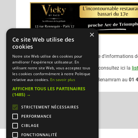
×
Ce site Web utilise des
cookies
Désolé, nous n'avons pas encore d'informations dét
Notre site Web utilise des cookies pour
améliorer l'expérience utilisateur. En
Pour consulter un autre traiteur
consultez ici la
lis
utilisant notre site Web, vous acceptez tous
les cookies conformément à notre Politique
Vous pouvez joindre le traiteur
Benamram
au
01 
relative aux cookies.
En savoir plus
AFFICHER TOUS LES PARTENAIRES
(1485) →
STRICTEMENT NÉCESSAIRES
PERFORMANCE
CIBLAGE
FONCTIONNALITÉ