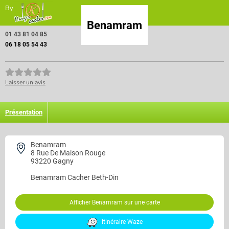
By
Benamram
01 43 81 04 85
06 18 05 54 43
Laisser un avis
Présentation
Benamram
8 Rue De Maison Rouge
93220 Gagny
Benamram
Cacher Beth-Din
Afficher Benamram sur une carte
Itinéraire Waze