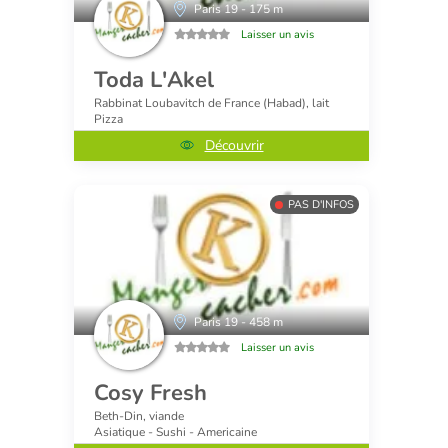
Paris 19 - 175 m
Laisser un avis
Toda L'Akel
Rabbinat Loubavitch de France (Habad), lait
Pizza
Découvrir
PAS D'INFOS
Paris 19 - 458 m
Laisser un avis
Cosy Fresh
Beth-Din, viande
Asiatique - Sushi - Americaine