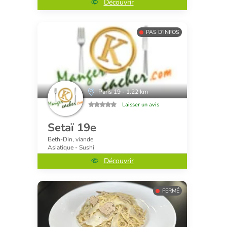
Découvrir
PAS D'INFOS
Paris 19 - 1.22 km
Laisser un avis
Setaï 19e
Beth-Din, viande
Asiatique - Sushi
Découvrir
FERMÉ