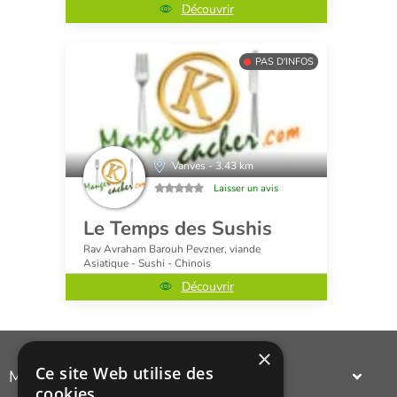
Découvrir
PAS D'INFOS
Vanves - 3.43 km
Laisser un avis
Le Temps des Sushis
Rav Avraham Barouh Pevzner, viande
Asiatique - Sushi - Chinois
Découvrir
×
Ce site Web utilise des
Manger Cacher
cookies