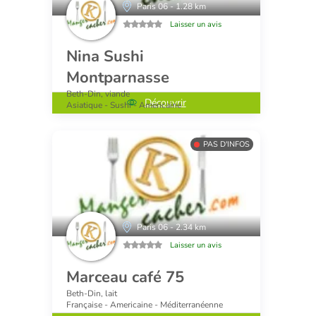
Paris 06 - 1.28 km
Laisser un avis
Nina Sushi
Montparnasse
Beth-Din, viande
Découvrir
Asiatique - Sushi - Americaine
PAS D'INFOS
Paris 06 - 2.34 km
Laisser un avis
Marceau café 75
Beth-Din, lait
Française - Americaine - Méditerranéenne