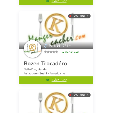
Découvrir
PAS D'INFOS
Paris 16 - 774 m
Laisser un avis
Bozen Trocadéro
Beth-Din, viande
Asiatique - Sushi - Americaine
Découvrir
PAS D'INFOS