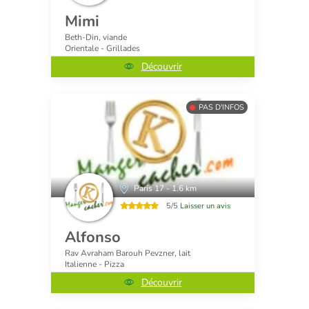
Mimi
Beth-Din, viande
Orientale - Grillades
Découvrir
PAS D'INFOS
Paris 17 - 1.6 km
5/5
Laisser un avis
Alfonso
Rav Avraham Barouh Pevzner, lait
Italienne - Pizza
Découvrir