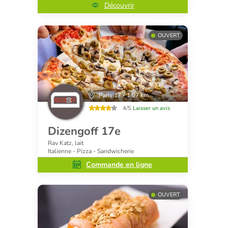
Découvrir
OUVERT
Paris 17 - 1.07 km
4/5
Laisser un avis
Dizengoff 17e
Rav Katz, lait
Italienne - Pizza - Sandwicherie
Commande en ligne
OUVERT