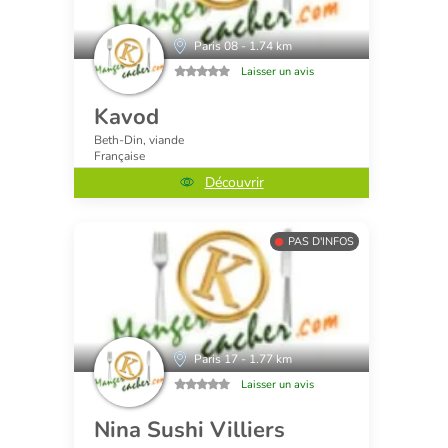
Paris 08 - 1.74 km
Laisser un avis
Kavod
Beth-Din, viande
Française
Découvrir
PAS D'INFOS
Paris 17 - 1.77 km
Laisser un avis
Nina Sushi Villiers