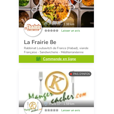
Paris 08 - 1.38 km
Laisser un avis
La Frairie 8e
Rabbinat Loubavitch de France (Habad), viande
Française - Sandwicherie - Méditerranéenne
Commande en ligne
PAS D'INFOS
Paris 17 - 1.59 km
Laisser un avis