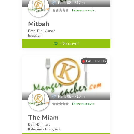
Paris 08 - 317 m
Laisser un avis
Mitbah
Beth-Din, viande
Israélien
Découvrir
PAS D'INFOS
Paris 08 - 710 m
Laisser un avis
The Miam
Beth-Din, lait
Italienne - Française