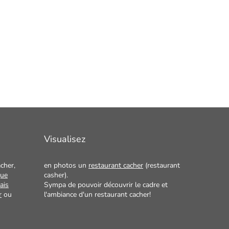
Visualisez
cher,
en photos un
restaurant cacher
(restaurant
que
casher).
ais
Sympa de pouvoir découvrir le cadre et
r
ou
l'ambiance d'un restaurant cacher!