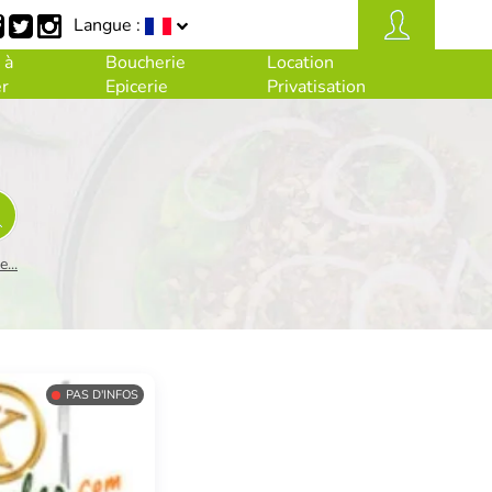
Langue :
 à
Boucherie
Location
r
Epicerie
Privatisation
...
PAS D'INFOS