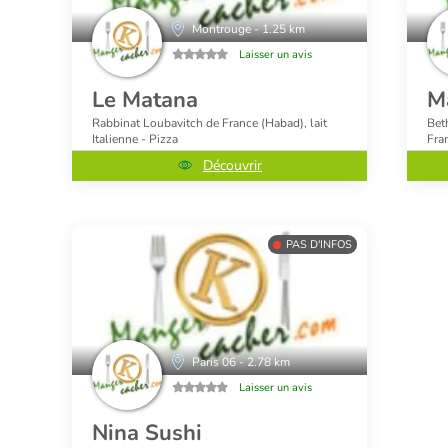
Montrouge - 1.25 km
Laisser un avis
Le Matana
M
Rabbinat Loubavitch de France (Habad), lait
Bet
Italienne - Pizza
Fra
Découvrir
PAS D'INFOS
Paris 06 - 2.78 km
Laisser un avis
Nina Sushi