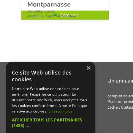
Montparnasse
Beth-Din, viande
Découvrir
Asiatique - Sushi - Americaine
×
Ce site Web utilise des
cookies
Manger Cacher
Un annuai
Notre site Web utilise des cookies pour
améliorer l'expérience utilisateur. En
Cacher c'est quoi ?
complet et ac
utilisant notre site Web, vous acceptez tous
Paris ou provi
Liens utiles
les cookies conformément à notre Politique
cacher,
traite
relative aux cookies.
En savoir plus
Qui sommes-nous ?
AFFICHER TOUS LES PARTENAIRES
Presse
(1485) →
Recettes cachères