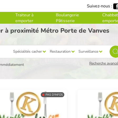
Suivez-nous :
Traiteur à
Boulangerie
Chabbat
emporter
Pâtisserie
emporte
er à proximité Métro Porte de Vanves
Spécialités cacher
Restauration
Surveillance
Recherche avancée
immédiatement
PAS D'INFOS