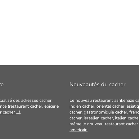
re
Nouveautés du cacher
tualisé des adresses cacher
Le nouveau restaurant ashkenaze ca
nce (restaurant cacher, épicerie
indien cacher
,
oriental cacher
,
asiati
ur cacher
...).
cacher
,
gastronomiquie cacher
,
franc
cacher
,
israelien cacher
,
italien cache
même le nouveau restaurant
cacher
americain