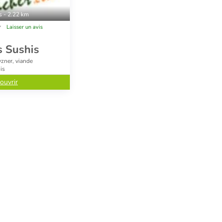
s - 2.22 km
Laisser un avis
s Sushis
zner, viande
is
ouvrir