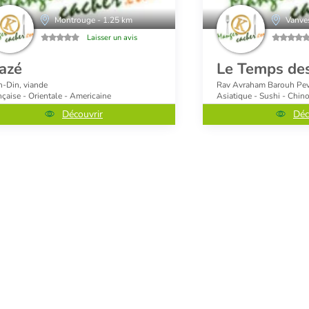
Montrouge - 1.25 km
Vanve
Laisser un avis
azé
Le Temps de
h-Din, viande
Rav Avraham Barouh Pev
nçaise - Orientale - Americaine
Asiatique - Sushi - Chino
Découvrir
Déc