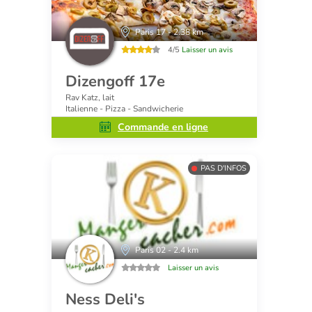
Paris 17 - 2.38 km
4/5
Laisser un avis
Dizengoff 17e
Rav Katz, lait
Italienne - Pizza - Sandwicherie
Commande en ligne
PAS D'INFOS
Paris 02 - 2.4 km
Laisser un avis
Ness Deli's