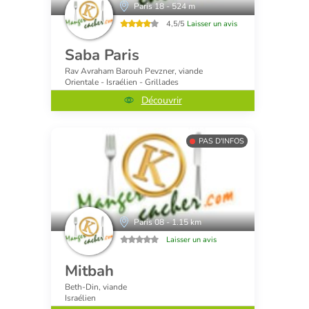
Paris 18 - 524 m
4,5/5
Laisser un avis
Saba Paris
Rav Avraham Barouh Pevzner, viande
Orientale - Israélien - Grillades
Découvrir
PAS D'INFOS
Paris 08 - 1.15 km
Laisser un avis
Mitbah
Beth-Din, viande
Israélien