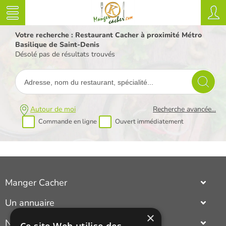
Votre recherche : Restaurant Cacher à proximité Métro
Basilique de Saint-Denis
Désolé pas de résultats trouvés
Autour de moi
Recherche avancée...
Commande en ligne
Ouvert immédiatement
Manger Cacher
Cacher c'est quoi ?
Un annuaire
Liens utiles
×
complet et actualisé des adresses cacher Paris ou province
Nouveautés du cacher