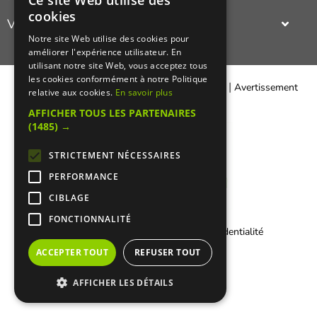
Ce site Web utilise des
Qui sommes-nous ?
(restaurant cacher, épicerie cacher,
traiteur cacher
...).
cookies
Le nouveau restaurant ashkenaze cacher,
indien cacher
,
oriental
Visualisez
Presse
cacher
,
asiatique cacher
,
gastronomiquie cacher
,
francais cacher
,
Notre site Web utilise des cookies pour
Recettes cachères
israelien cacher
,
italien cacher
ou même le nouveau restaurant
en photos un
restaurant cacher
(restaurant casher).
améliorer l'expérience utilisateur. En
cacher americain
Sympa de pouvoir découvrir le cadre et l'ambiance d'un
utilisant notre site Web, vous acceptez tous
restaurant cacher!
les cookies conformément à notre Politique
|
|
Contacter Manger cacher
Qui sommes-nous ?
Avertissement
relative aux cookies.
En savoir plus
Légal
AFFICHER TOUS LES PARTENAIRES
(1485) →
STRICTEMENT NÉCESSAIRES
PERFORMANCE
CIBLAGE
FONCTIONNALITÉ
|
Informations Cookies
Charte de confidentialité
ACCEPTER TOUT
REFUSER TOUT
AFFICHER LES DÉTAILS