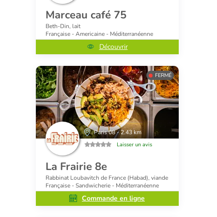
Marceau café 75
Beth-Din, lait
Française - Americaine - Méditerranéenne
Découvrir
FERMÉ
Paris 08 - 2.43 km
Laisser un avis
La Frairie 8e
Rabbinat Loubavitch de France (Habad), viande
Française - Sandwicherie - Méditerranéenne
Commande en ligne