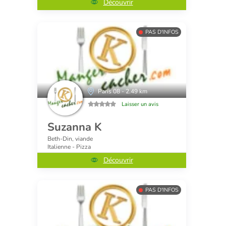
Découvrir
PAS D'INFOS
Paris 08 - 2.49 km
Laisser un avis
Suzanna K
Beth-Din, viande
Italienne - Pizza
Découvrir
PAS D'INFOS