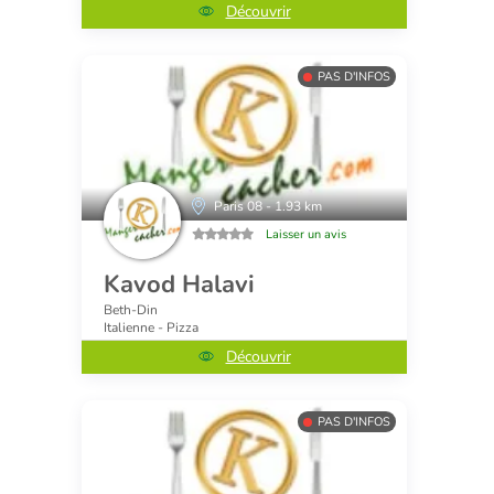
Découvrir
PAS D'INFOS
Paris 08 - 1.93 km
Laisser un avis
Kavod Halavi
Beth-Din
Italienne - Pizza
Découvrir
PAS D'INFOS