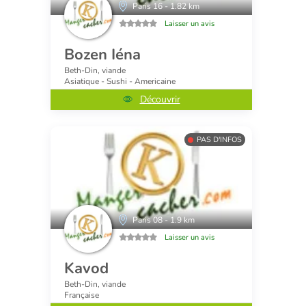
Paris 16 - 1.82 km
Laisser un avis
Bozen Iéna
Beth-Din, viande
Asiatique - Sushi - Americaine
Découvrir
PAS D'INFOS
Paris 08 - 1.9 km
Laisser un avis
Kavod
Beth-Din, viande
Française