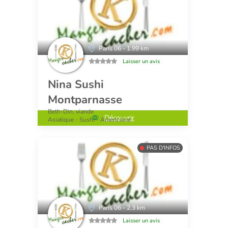
Paris 06 - 1.99 km
Laisser un avis
Nina Sushi
Montparnasse
Beth-Din, viande
Découvrir
Asiatique - Sushi - Americaine
PAS D'INFOS
Paris 06 - 2.3 km
Laisser un avis