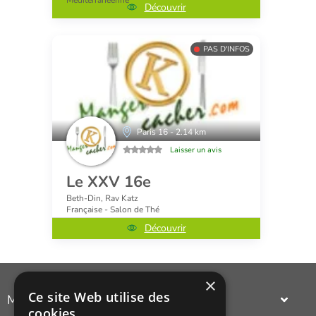
Méditerranéenne
Découvrir
PAS D'INFOS
Paris 16 - 2.14 km
Laisser un avis
Le XXV 16e
Beth-Din, Rav Katz
Française - Salon de Thé
Découvrir
×
Ce site Web utilise des
Manger Cacher
cookies