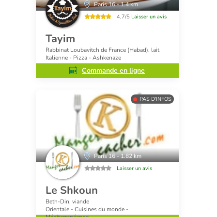
Paris 16 - 1.4 km
4,7/5
Laisser un avis
Tayim
Rabbinat Loubavitch de France (Habad), lait
Italienne - Pizza - Ashkenaze
Commande en ligne
PAS D'INFOS
Paris 16 - 1.82 km
Laisser un avis
Le Shkoun
Beth-Din, viande
Orientale - Cuisines du monde -