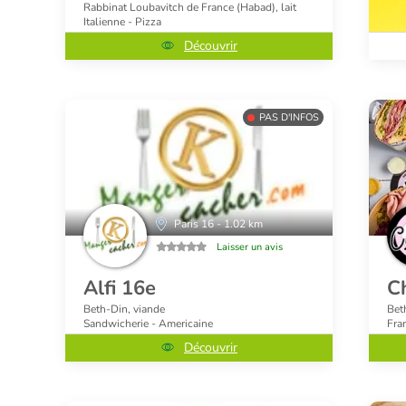
Rabbinat Loubavitch de France (Habad), lait
Italienne - Pizza
Découvrir
PAS D'INFOS
Paris 16 - 1.02 km
Laisser un avis
Alfi 16e
C
Beth-Din, viande
Bet
Sandwicherie - Americaine
Fra
Découvrir