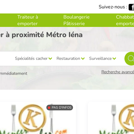
Suivez-nous :
Traiteur à
Boulangerie
Chabbat
emporter
Pâtisserie
emporte
r à proximité Métro Iéna
Spécialités cacher
Restauration
Surveillance
Recherche avancée
immédiatement
PAS D'INFOS