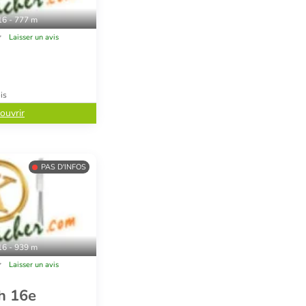
16 - 777 m
Laisser un avis
is
ouvrir
PAS D'INFOS
16 - 939 m
Laisser un avis
h 16e