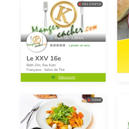
PAS D'INFOS
Paris 16 - 1.08 km
Laisser un avis
Le XXV 16e
Beth-Din, Rav Katz
Française - Salon de Thé
Découvrir
FERMÉ