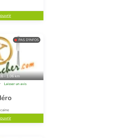
ouvrir
PAS D'INFOS
16 - 1.06 km
Laisser un avis
déro
icaine
ouvrir