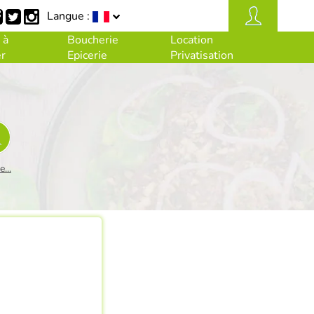
Langue :
 à
Boucherie
Location
r
Epicerie
Privatisation
...