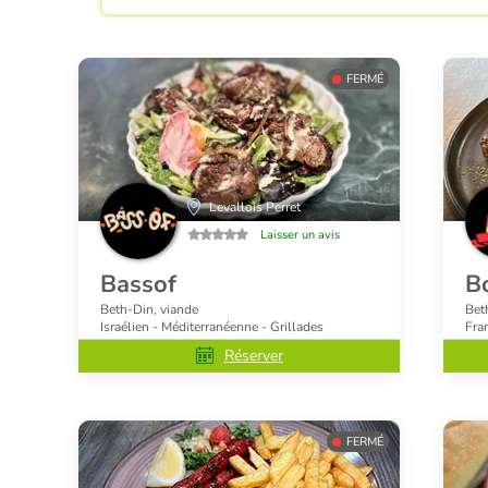
FERMÉ
Levallois Perret
Laisser un avis
Bassof
B
Beth-Din, viande
Bet
Israélien - Méditerranéenne - Grillades
Fran
Réserver
FERMÉ