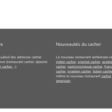
re
Nouveautés du cacher
tualisé des adresses cacher
Le nouveau restaurant ashkenaze ca
nce (restaurant cacher, épicerie
indien cacher
,
oriental cacher
,
asiati
ur cacher
...).
cacher
,
gastronomiquie cacher
,
franc
cacher
,
israelien cacher
,
italien cache
même le nouveau restaurant
cacher
americain