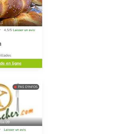
11
4,5/5
Laisser un avis
n
rillades
e en ligne
PAS D'INFOS
lle 09
Laisser un avis