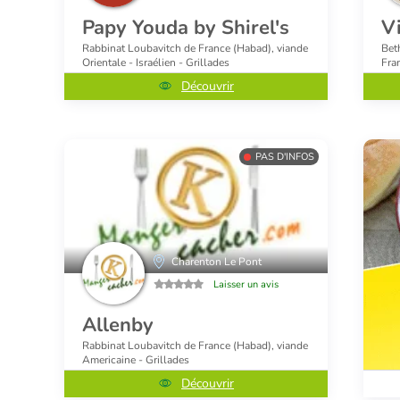
Papy Youda by Shirel's
V
Rabbinat Loubavitch de France (Habad), viande
Bet
Orientale - Israélien - Grillades
Fra
Découvrir
PAS D'INFOS
Charenton Le Pont
Laisser un avis
Allenby
Rabbinat Loubavitch de France (Habad), viande
Americaine - Grillades
Découvrir