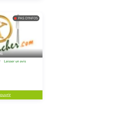
PAS D'INFOS
06
Laisser un avis
ouvrir