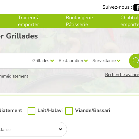
Suivez-nous :
Traiteur à
Boulangerie
Chabbat
emporter
Pâtisserie
emporte
r Grillades
Grillades
Restauration
Surveillance
Recherche avancée
immédiatement
diatement
Lait/Halavi
Viande/Bassari
llance