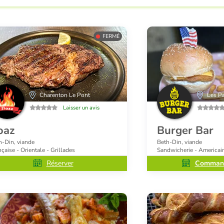
FERMÉ
Charenton Le Pont
Les Pa
Laisser un avis
oaz
Burger Bar
h-Din, viande
Beth-Din, viande
çaise - Orientale - Grillades
Sandwicherie - Americain
Réserver
Command