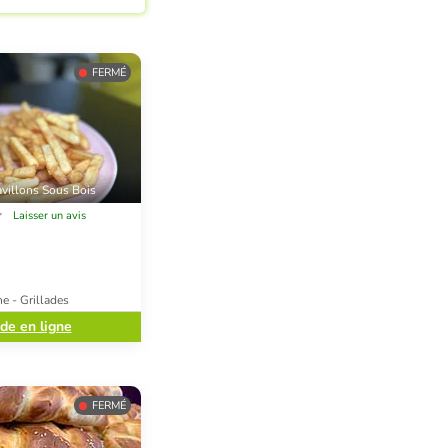
FERMÉ
villons Sous Bois
Laisser un avis
e - Grillades
e en ligne
FERMÉ