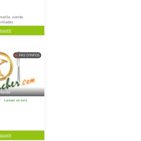
seille, viande
Grillades
ouvrir
PAS D'INFOS
 Mandé
Laisser un avis
ouvrir