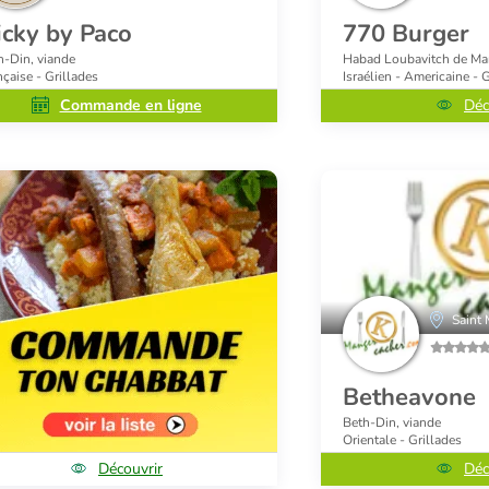
icky by Paco
770 Burger
h-Din, viande
Habad Loubavitch de Mar
nçaise - Grillades
Israélien - Americaine - 
Commande en ligne
Déc
Saint
Betheavone
Beth-Din, viande
Orientale - Grillades
Découvrir
Déc