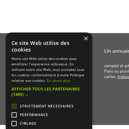
×
Ce site Web utilise des
cookies
Manger Cacher
Un annuai
Notre site Web utilise des cookies pour
améliorer l'expérience utilisateur. En
Cacher c'est quoi ?
complet et ac
utilisant notre site Web, vous acceptez tous
Paris ou provi
Liens utiles
les cookies conformément à notre Politique
cacher,
traite
relative aux cookies.
En savoir plus
Qui sommes-nous ?
AFFICHER TOUS LES PARTENAIRES
Presse
(1485) →
Recettes cachères
STRICTEMENT NÉCESSAIRES
PERFORMANCE
CIBLAGE