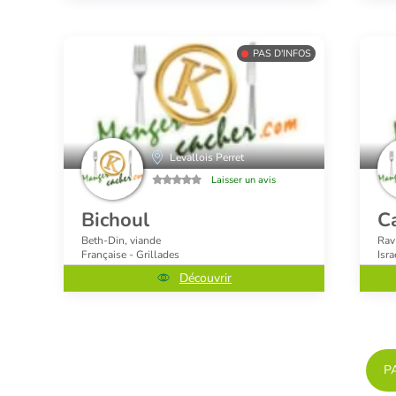
PAS D'INFOS
Levallois Perret
Laisser un avis
Bichoul
Ca
Beth-Din, viande
Rav
Française - Grillades
Isra
Découvrir
P