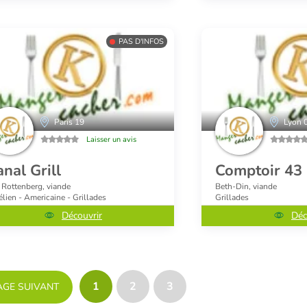
PAS D'INFOS
Paris 19
Lyon 
Laisser un avis
nal Grill
Comptoir 43
 Rottenberg, viande
Beth-Din, viande
élien - Americaine - Grillades
Grillades
Découvrir
Déc
1
2
3
AGE SUIVANT