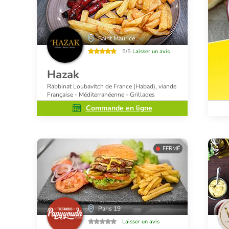
Saint Maurice
5/5
Laisser un avis
Hazak
Rabbinat Loubavitch de France (Habad), viande
Française - Méditerranéenne - Grillades
Commande en ligne
FERMÉ
Paris 19
Laisser un avis