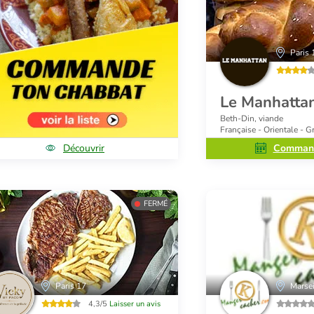
Paris 
Le Manhatta
Beth-Din, viande
Française - Orientale - G
Découvrir
Command
FERMÉ
Paris 17
Marsei
4,3/5
Laisser un avis