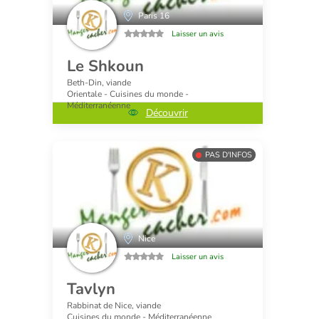
Paris 16
Laisser un avis
Le Shkoun
Beth-Din, viande
Orientale - Cuisines du monde -
Méditerranéenne
Découvrir
PAS D'INFOS
Nice
Laisser un avis
Tavlyn
Rabbinat de Nice, viande
Cuisines du monde - Méditerranéenne