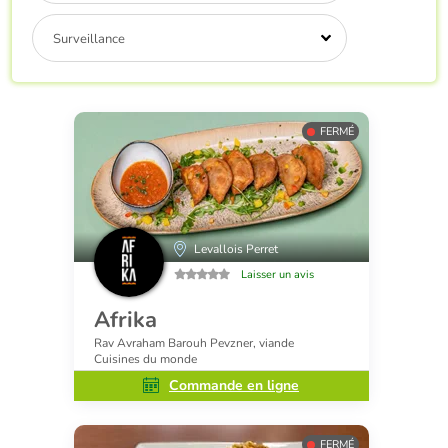
Surveillance
FERMÉ
Levallois Perret
Laisser un avis
Afrika
Rav Avraham Barouh Pevzner, viande
Cuisines du monde
Commande en ligne
FERMÉ