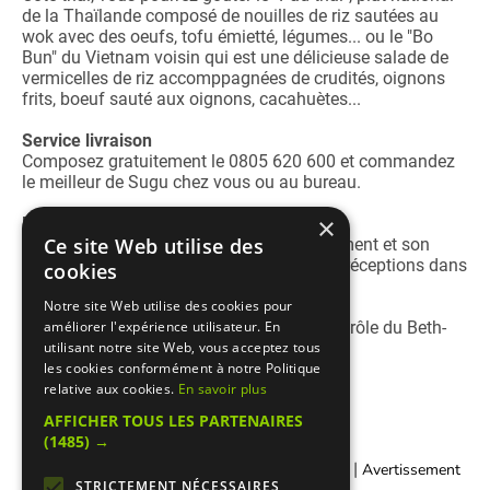
de la Thaïlande composé de nouilles de riz sautées au
wok avec des oeufs, tofu émietté, légumes... ou le "Bo
Bun" du Vietnam voisin qui est une délicieuse salade de
vermicelles de riz accomppagnées de crudités, oignons
frits, boeuf sauté aux oignons, cacahuètes...
Service livraison
Composez gratuitement le 0805 620 600 et commandez
le meilleur de Sugu chez vous ou au bureau.
×
Privatisation de salle
Ce site Web utilise des
Avec sa grande salle décorée avec raffinement et son
pation, Sugu vous permet d'organiser vos réceptions dans
cookies
un cadre exceptionnel.
Notre site Web utilise des cookies pour
Sugu est un restaurant cacher sous le contrôle du Beth-
améliorer l'expérience utilisateur. En
Din de Marseille.
utilisant notre site Web, vous acceptez tous
les cookies conformément à notre Politique
relative aux cookies.
En savoir plus
AFFICHER TOUS LES PARTENAIRES
(1485) →
|
|
Contacter Manger cacher
Qui sommes-nous ?
Avertissement
STRICTEMENT NÉCESSAIRES