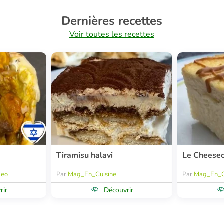
Dernières recettes
Voir toutes les recettes
Tiramisu halavi
Le Cheese
keo
Par
Mag_En_Cuisine
Par
Mag_En_C
rir
Découvrir