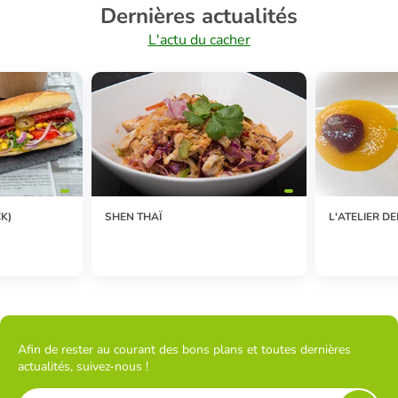
Dernières actualités
L'actu du cacher
K)
SHEN THAÏ
L'ATELIER DE
Afin de rester au courant des bons plans et toutes dernières
actualités, suivez-nous !