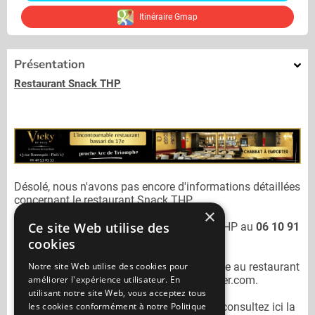
Itinéraire Gmap
Présentation
Restaurant Snack THP
Désolé, nous n'avons pas encore d'informations détaillées
concernant le restaurant
Snack THP.
×
Ce site Web utilise des
Vous pouvez joindre le restaurant
Snack THP
au
06 10 91
93 74
cookies
Notre site Web utilise des cookies pour
N'oubliez pas de préciser lors de votre sortie au restaurant
améliorer l'expérience utilisateur. En
Snack THP
qu'il n'est pas sur Mangercacher.com.
utilisant notre site Web, vous acceptez tous
les cookies conformément à notre Politique
Pour consulter un autre restaurant cacher
consultez ici la