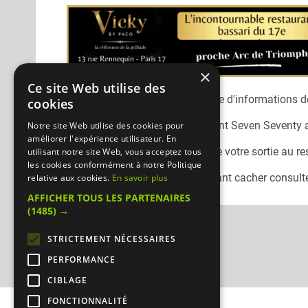
×
Ce site Web utilise des
Désolé, nous n'avons pas encore d'informations dé
cookies
Vous pouvez joindre le restaurant
Seven Seventy
Notre site Web utilise des cookies pour
améliorer l'expérience utilisateur. En
N'oubliez pas de préciser lors de votre sortie au r
utilisant notre site Web, vous acceptez tous
les cookies conformément à notre Politique
Pour consulter un autre restaurant cacher
consulte
relative aux cookies.
En savoir plus
AFFICHER TOUS LES PARTENAIRES
(1485) →
STRICTEMENT NÉCESSAIRES
PERFORMANCE
CIBLAGE
FONCTIONNALITÉ