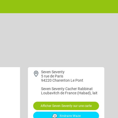
Seven Seventy
5 rue de Paris
94220 Charenton Le Pont
Seven Seventy
Cacher Rabbinat
Loubavitch de France (Habad), lait
Afficher Seven Seventy sur une carte
Itinéraire Waze