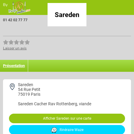
By
Sareden
01 42 02 77 77
Laisser un avis
Présentation
Sareden
54 Rue Petit
75019 Paris
Sareden
Cacher Rav Rottenberg, viande
Afficher Sareden sur une carte
Itinéraire Waze