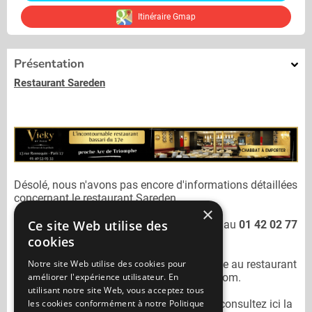
Itinéraire Gmap
Présentation
Restaurant Sareden
Désolé, nous n'avons pas encore d'informations détaillées
concernant le restaurant
Sareden.
×
Ce site Web utilise des
Vous pouvez joindre le restaurant
Sareden
au
01 42 02 77
77
cookies
Notre site Web utilise des cookies pour
N'oubliez pas de préciser lors de votre sortie au restaurant
améliorer l'expérience utilisateur. En
Sareden
qu'il n'est pas sur Mangercacher.com.
utilisant notre site Web, vous acceptez tous
les cookies conformément à notre Politique
Pour consulter un autre restaurant cacher
consultez ici la