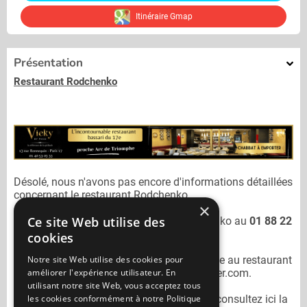
Itinéraire Gmap
Présentation
Restaurant Rodchenko
Désolé, nous n'avons pas encore d'informations détaillées
concernant le restaurant
Rodchenko.
×
Ce site Web utilise des
Vous pouvez joindre le restaurant
Rodchenko
au
01 88 22
02 00
cookies
Notre site Web utilise des cookies pour
N'oubliez pas de préciser lors de votre sortie au restaurant
améliorer l'expérience utilisateur. En
Rodchenko
qu'il n'est pas sur Mangercacher.com.
utilisant notre site Web, vous acceptez tous
les cookies conformément à notre Politique
Pour consulter un autre restaurant cacher
consultez ici la