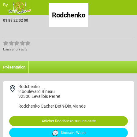
By
Rodchenko
01 88 22 02 00
Laisser un avis
Présentation
Rodchenko
2 boulevard Bineau
92300 Levallois Perret
Rodchenko
Cacher Beth-Din, viande
Afficher Rodchenko sur une carte
Itinéraire Waze