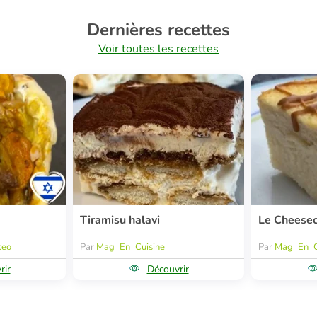
Dernières recettes
Voir toutes les recettes
Tiramisu halavi
Le Cheese
keo
Par
Mag_En_Cuisine
Par
Mag_En_C
rir
Découvrir