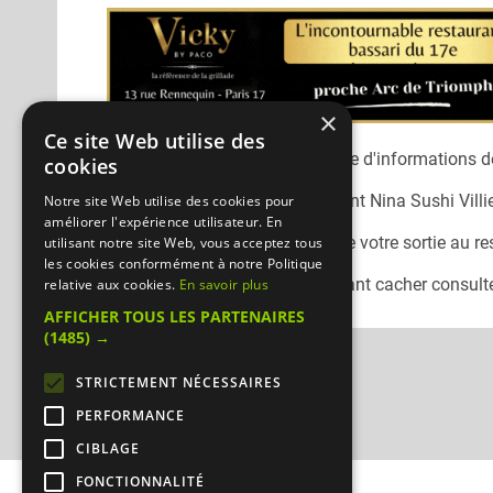
×
Ce site Web utilise des
Désolé, nous n'avons pas encore d'informations dé
cookies
Vous pouvez joindre le restaurant
Nina Sushi Villi
Notre site Web utilise des cookies pour
améliorer l'expérience utilisateur. En
N'oubliez pas de préciser lors de votre sortie au r
utilisant notre site Web, vous acceptez tous
les cookies conformément à notre Politique
Pour consulter un autre restaurant cacher
consulte
relative aux cookies.
En savoir plus
AFFICHER TOUS LES PARTENAIRES
(1485) →
STRICTEMENT NÉCESSAIRES
PERFORMANCE
CIBLAGE
FONCTIONNALITÉ