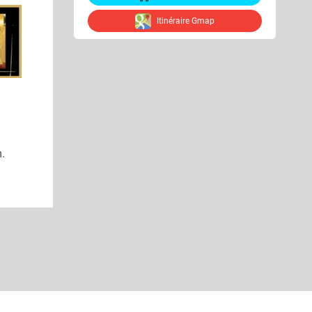
Itinéraire Gmap
.