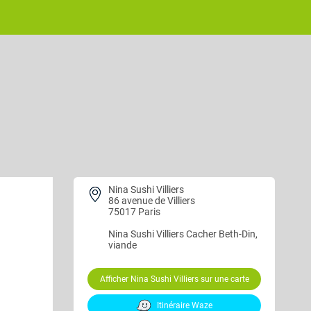
Nina Sushi Villiers
86 avenue de Villiers
75017 Paris
Nina Sushi Villiers
Cacher Beth-Din,
viande
Afficher Nina Sushi Villiers sur une carte
Itinéraire Waze