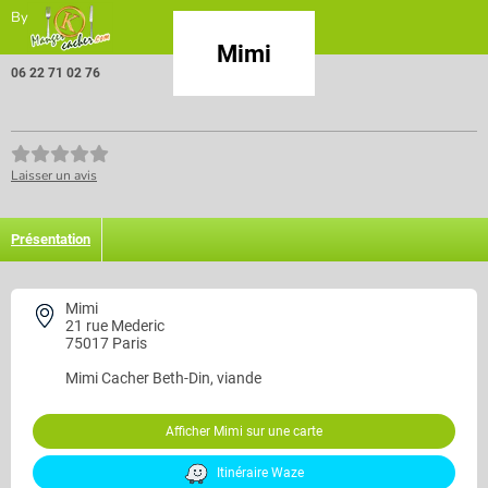
By
Mimi
06 22 71 02 76
Laisser un avis
Présentation
Mimi
21 rue Mederic
75017 Paris
Mimi
Cacher Beth-Din, viande
Afficher Mimi sur une carte
Itinéraire Waze