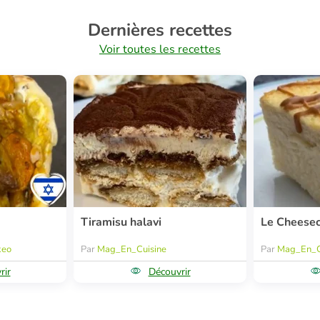
Dernières recettes
Voir toutes les recettes
Tiramisu halavi
Le Cheese
keo
Par
Mag_En_Cuisine
Par
Mag_En_C
rir
Découvrir